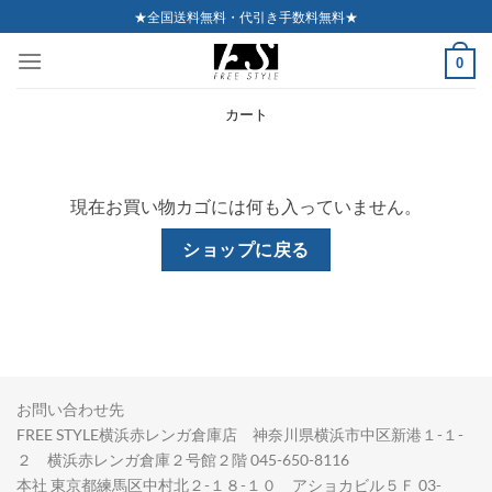
Skip
★全国送料無料・代引き手数料無料★
to
0
content
カート
現在お買い物カゴには何も入っていません。
ショップに戻る
お問い合わせ先
FREE STYLE横浜赤レンガ倉庫店 神奈川県横浜市中区新港１-１-
２ 横浜赤レンガ倉庫２号館２階 045-650-8116
本社 東京都練馬区中村北２-１８-１０ アショカビル５Ｆ 03-