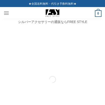
Skip
★全国送料無料・代引き手数料無料★
to
0
content
シルバーアクセサリーの通販ならFREE STYLE