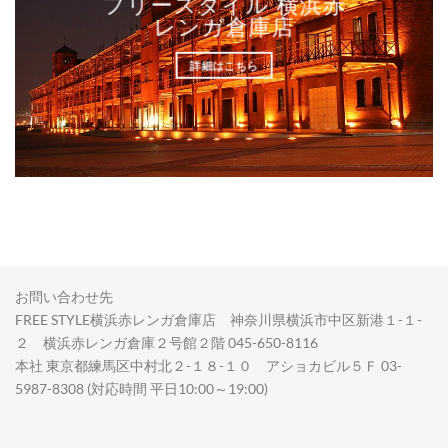
フリースタイル 横浜赤
レンガ倉庫店
詳細はこちら
お問い合わせ先
FREE STYLE横浜赤レンガ倉庫店 神奈川県横浜市中区新港１-１-
２ 横浜赤レンガ倉庫２号館２階 045-650-8116
本社 東京都練馬区中村北２-１８-１０ アショカビル５Ｆ 03-
5987-8308 (対応時間 平日10:00～19:00)