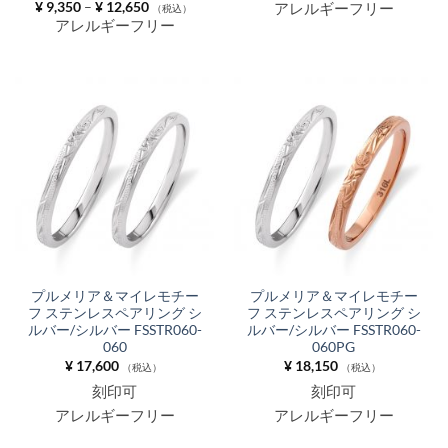
格
価
¥
9,350
–
¥
12,650
アレルギーフリー
（税込）
帯:
格
アレルギーフリー
¥ 9,900
帯:
–
¥ 9,350
¥ 13,200
–
¥ 12,650
プルメリア＆マイレモチー
プルメリア＆マイレモチー
フ ステンレスペアリング シ
フ ステンレスペアリング シ
ルバー/シルバー FSSTR060-
ルバー/シルバー FSSTR060-
060
060PG
¥
17,600
¥
18,150
（税込）
（税込）
刻印可
刻印可
アレルギーフリー
アレルギーフリー