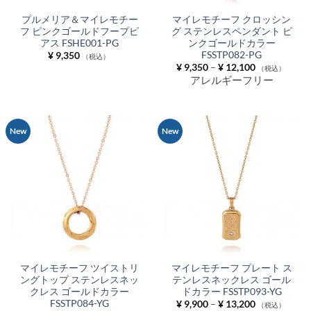
プルメリア＆マイレモチー
マイレモチーフ クロッシン
フ ピンクゴールドフープピ
グ ステンレスペンダント ピ
アス FSHE001-PG
ンクゴールドカラー
FSSTP082-PG
¥
9,350
（税込）
価
¥
9,350
–
¥
12,100
（税込）
格
アレルギーフリー
帯:
¥ 9,350
–
¥ 12,100
New
New
マイレモチーフ ツイストリ
マイレモチーフ プレート ス
ングトップ ステンレスネッ
テンレスネックレス ゴール
クレス ゴールドカラー
ドカラー FSSTP093-YG
FSSTP084-YG
価
¥
9,900
–
¥
13,200
（税込）