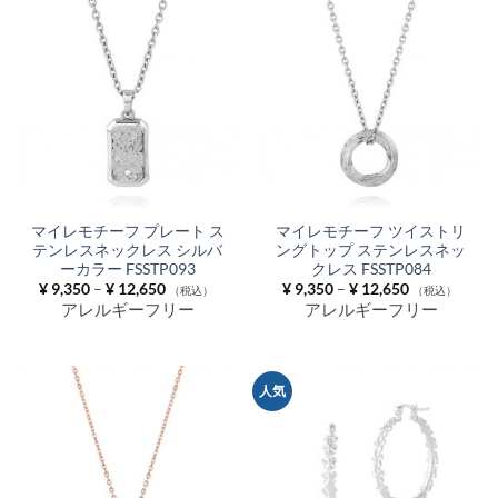
マイレモチーフ プレート ス
マイレモチーフ ツイストリ
テンレスネックレス シルバ
ングトップ ステンレスネッ
ーカラー FSSTP093
クレス FSSTP084
価
価
¥
9,350
–
¥
12,650
¥
9,350
–
¥
12,650
（税込）
（税込）
格
格
アレルギーフリー
アレルギーフリー
帯:
帯:
¥ 9,350
¥ 9,350
–
–
¥ 12,650
¥ 12,650
人気