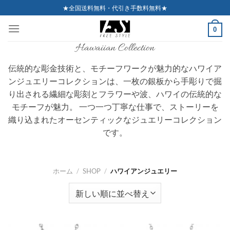
Skip
★全国送料無料・代引き手数料無料★
to
0
content
Hawaiian Collection
伝統的な彫金技術と、モチーフワークが魅力的なハワイア
ンジュエリーコレクションは、一枚の銀板から手彫りで掘
り出される繊細な彫刻とフラワーや波、ハワイの伝統的な
モチーフが魅力。 一つ一つ丁寧な仕事で、ストーリーを
織り込まれたオーセンティックなジュエリーコレクション
です。
ホーム
/
SHOP
/
ハワイアンジュエリー