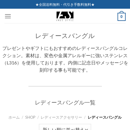
Skip
★全国送料無料・代引き手数料無料★
to
0
content
レディースバングル
プレゼントやギフトにもおすすめのレディースバングルコレ
クション。素材は、変色や金属アレルギーに強いステンレス
（L316）を使用しております。内側に記念日やメッセージを
刻印する事も可能です。
レディースバングル一覧
ホーム
/
SHOP
/
レディースアクセサリー
/
レディースバングル