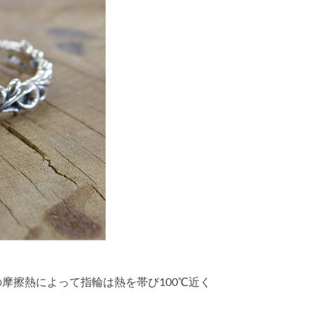
摩擦熱によって指輪は熱を帯び100℃近く