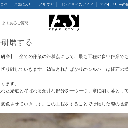
ログ
お気に入り
メルマガ
リングサイズガイド
アクセサリーの
よくあるご質問
を研磨する
【研磨】 全ての作業の終着点にして、最も工程の多い作業で
ら切り離していきます。鋳造されたばかりのシルバーは軽石の
まります。
流れた湯道と呼ばれる余計な部分を一つ一つ丁寧に削り落とし
く変色させていきます。この工程をすることで研磨した際の陰