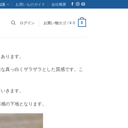
知識
お買いものガイド
会社概要
0
ログイン
お買い物カゴ /
¥
0
もあります。
様な真っ白くザラザラとした質感です。こ
ていきます。
影感の下地となります。