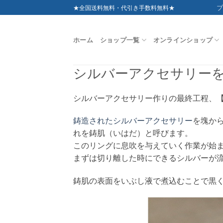
Skip
ブ
★全国送料無料・代引き手数料無料★
to
content
ホーム
ショップ一覧
オンラインショップ
シルバーアクセサリー
シルバーアクセサリー作りの最終工程、
鋳造されたシルバーアクセサリー
を塊か
れを鋳肌（いはだ）と呼びます。
このリングに息吹を与えていく作業が始
まずは切り離した時にできるシルバーが
鋳肌の表面をいぶし液で煮込むことで黒