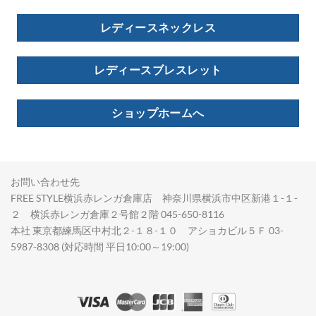
レディースネックレス
レディースブレスレット
ショップホームへ
お問い合わせ先
FREE STYLE横浜赤レンガ倉庫店 神奈川県横浜市中区新港１-１-
２ 横浜赤レンガ倉庫２号館２階 045-650-8116
本社 東京都練馬区中村北２-１８-１０ アショカビル５Ｆ 03-
5987-8308 (対応時間 平日10:00～19:00)