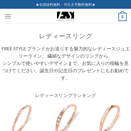
Skip
★全国送料無料・代引き手数料無料★
to
0
content
レディースリング
FREE STYLE ブランドがお送りする魅力的なレディースジュエ
リーライン。 繊細なデザインのリングから、
シンプルで使いやすいデザインまで、お気に入りの指輪を見
つけてください。誕生日や記念日のプレゼントにもお勧めで
す。
レディースリングランキング