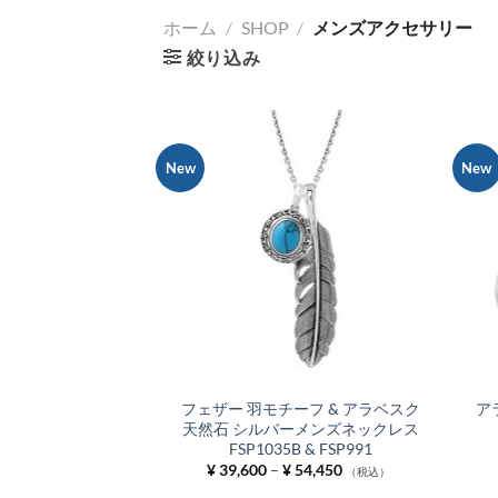
ホーム
/
SHOP
/
メンズアクセサリー
絞り込み
New
New
お気
に入
りに
追加
フェザー 羽モチーフ & アラベスク
ア
天然石 シルバーメンズネックレス
FSP1035B & FSP991
価
¥
39,600
–
¥
54,450
（税込）
格