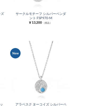
ンズ
サークルモチーフ シルバーペンダ
ント FSP970-M
¥
13,200
（税込）
New
お気
お気
に入
に入
りに
りに
追加
追加
ッ
アラベスク ターコイズ シルバーペ