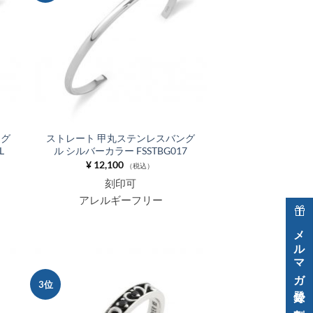
りに
りに
追加
追加
ング
ストレート 甲丸ステンレスバング
L
ル シルバーカラー FSSTBG017
¥
12,100
（税込）
刻印可
アレルギーフリー
メルマガ登録で割引クーポン進呈中！
3位
お気
お気
に入
に入
りに
りに