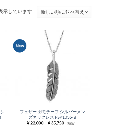
新
を表示しています
し
い
順
New
お気
お気
に入
に入
りに
りに
追加
追加
 シ
フェザー 羽モチーフ シルバーメン
M
ズネックレス FSP1035-B
価
¥
22,000
–
¥
35,750
（税込）
格
帯:
¥ 22,000