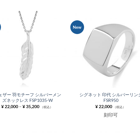
New
お気
に入
りに
追加
ェザー 羽モチーフ シルバーメン
シグネット 印代 シルバーリン
ズネックレス FSP1035-W
FSR950
価
¥
22,000
–
¥
35,200
¥
22,000
（税込）
（税込）
格
刻印可
帯:
¥ 22,000
–
¥ 35,200