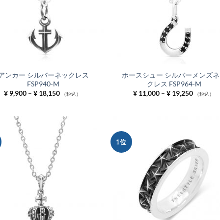
アンカー シルバーネックレス
ホースシュー シルバーメンズネ
FSP940-M
クレス FSP964-M
価
価
¥
9,900
–
¥
18,150
¥
11,000
–
¥
19,250
（税込）
（税込）
格
格
帯:
帯:
¥ 9,900
¥ 11,000
–
–
¥ 18,150
¥ 19,250
1位
お気
に入
りに
追加