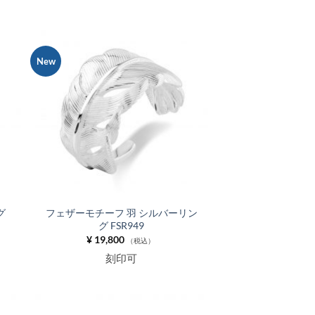
–
¥ 35,750
New
お気
お気
に入
に入
りに
りに
追加
追加
グ
フェザーモチーフ 羽 シルバーリン
グ FSR949
¥
19,800
（税込）
刻印可