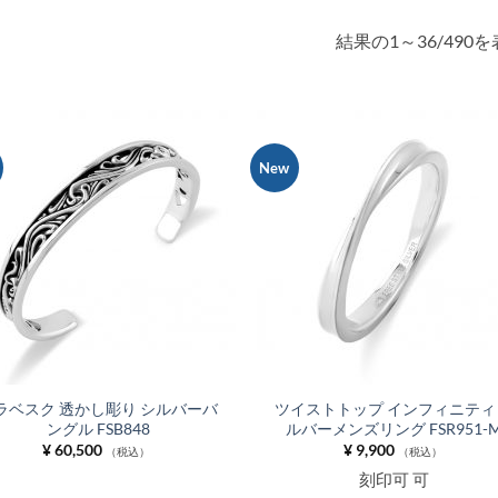
結果の1～36/490
New
お気
に入
りに
追加
ラベスク 透かし彫り シルバーバ
ツイストトップ インフィニティ
ングル FSB848
ルバーメンズリング FSR951-
¥
60,500
¥
9,900
（税込）
（税込）
刻印可 可