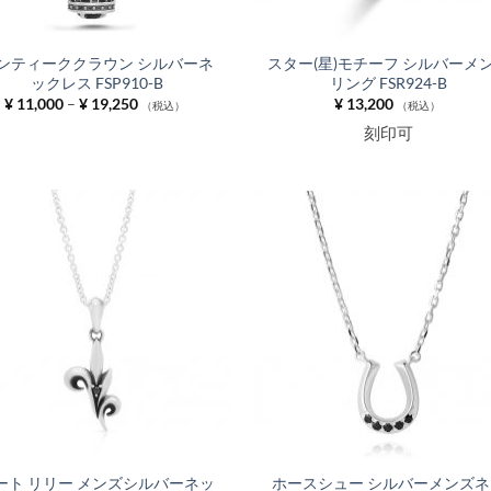
ンティーククラウン シルバーネ
スター(星)モチーフ シルバーメ
ックレス FSP910-B
リング FSR924-B
価
¥
11,000
–
¥
19,250
¥
13,200
（税込）
（税込）
格
刻印可
帯:
¥ 11,000
–
¥ 19,250
お気
に入
りに
追加
ート リリー メンズシルバーネッ
ホースシュー シルバーメンズネ