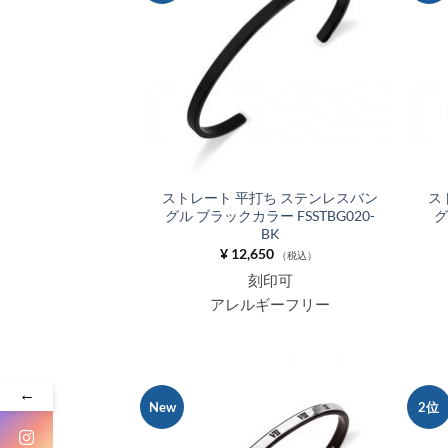
りに
追加
ストレート 平打ち ステンレスバン
ス
グル ブラックカラー FSSTBG020-
グ
BK
¥
12,650
（税込）
刻印可
アレルギーフリー
←
New
2位
お気
に入
りに