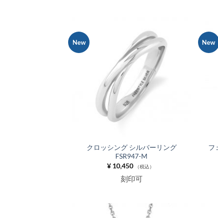
帯:
¥ 39,600
–
¥ 54,450
New
New
お気
に入
りに
追加
クロッシング シルバーリング
フ
FSR947-M
¥
10,450
（税込）
刻印可