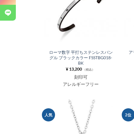
追加
ローマ数字 平打ちステンレスバン
ア
グル ブラックカラー FSSTBG018-
BK
¥
13,200
（税込）
刻印可
アレルギーフリー
人気
2位
お気
に入
りに
追加