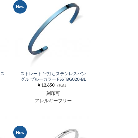
New
お気
お気
に入
に入
りに
りに
追加
追加
レス
ストレート 平打ちステンレスバン
グル ブルーカラー FSSTBG020-BL
¥
12,650
（税込）
刻印可
アレルギーフリー
New
お気
お気
に入
に入