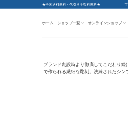
Skip
ブ
★全国送料無料・代引き手数料無料★
to
content
ホーム
ショップ一覧
オンラインショップ
ブランド創設時より徹底してこだわり続
で作られる繊細な彫刻。洗練されたシン