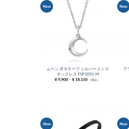
New
New
お気
に入
りに
追加
ムーン 月モチーフ シルバーメンズ
ア
ネックレス FSP1031-M
価
¥
9,900
–
¥
18,150
（税込）
格
帯:
¥ 9,900
–
¥ 18,150
New
New
お気
に入