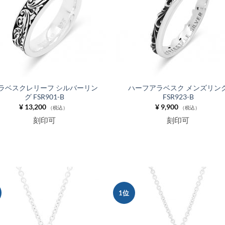
追加
ラベスクレリーフ シルバーリン
ハーフアラベスク メンズリン
グ FSR901-B
FSR923-B
¥
13,200
¥
9,900
（税込）
（税込）
刻印可
刻印可
1位
お気
に入
りに
追加