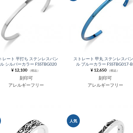
りに
追加
トレート 平打ち ステンレスバン
ストレート 甲丸 ステンレスバ
ル シルバーカラー FSSTBG020
ル ブルーカラー FSSTBG017-B
¥
12,100
¥
12,650
（税込）
（税込）
刻印可
刻印可
アレルギーフリー
アレルギーフリー
人気
お気
に入
りに