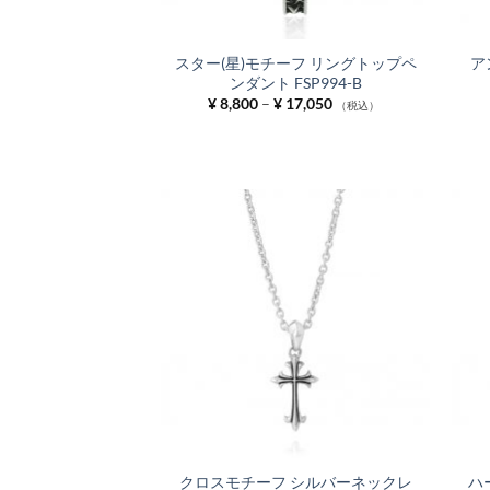
スター(星)モチーフ リングトップペ
ア
ンダント FSP994-B
価
¥
8,800
–
¥
17,050
（税込）
格
帯:
¥ 8,800
–
¥ 17,050
お気
に入
りに
追加
クロスモチーフ シルバーネックレ
ハ