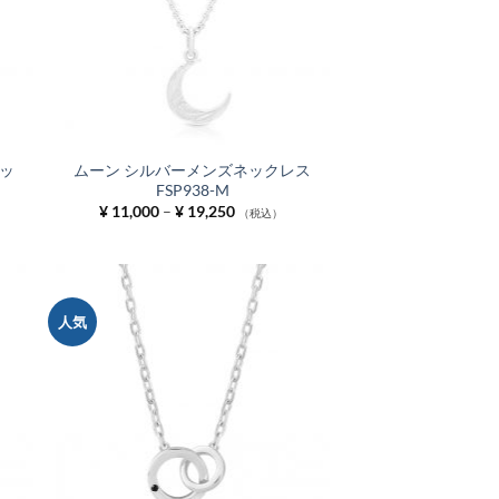
ッ
ムーン シルバーメンズネックレス
FSP938-M
価
¥
11,000
–
¥
19,250
（税込）
格
帯:
¥ 11,000
–
¥ 19,250
人気
お気
お気
に入
に入
りに
りに
追加
追加