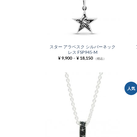
スター アラベスク シルバーネック
レス FSP945-M
価
¥
9,900
–
¥
18,150
（税込）
格
帯:
¥ 9,900
–
¥ 18,150
人気
お気
に入
りに
追加