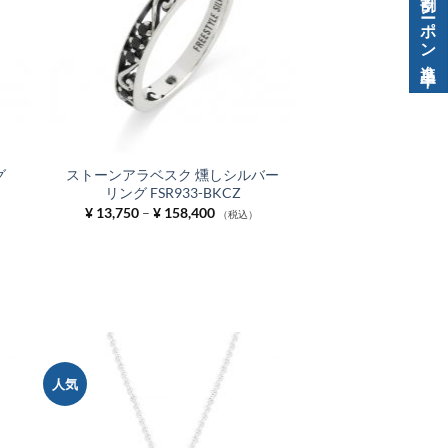
追加
追加
グ
ストーンアラベスク 燻しシルバー
リング FSR933-BKCZ
価
¥
13,750
–
¥
158,400
（税込）
格
帯:
¥ 13,750
–
¥ 158,400
人気
お気
お気
に入
に入
りに
りに
追加
追加