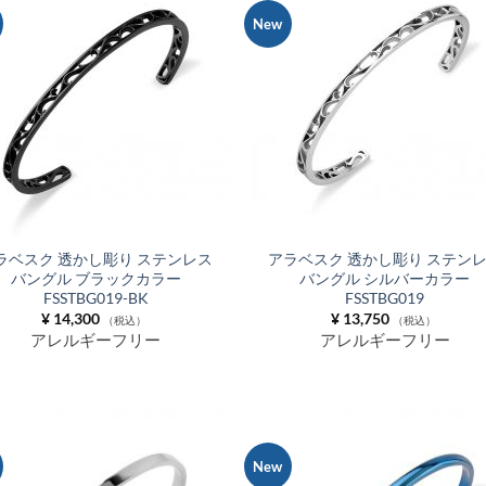
New
お気
に入
りに
追加
ラベスク 透かし彫り ステンレス
アラベスク 透かし彫り ステン
バングル ブラックカラー
バングル シルバーカラー
FSSTBG019-BK
FSSTBG019
¥
14,300
¥
13,750
（税込）
（税込）
アレルギーフリー
アレルギーフリー
New
お気
に入