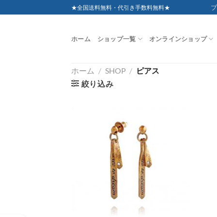
Skip
ブ
★全国送料無料・代引き手数料無料★
to
content
ホーム
ショップ一覧
オンラインショップ
ホーム
/
SHOP
/
ピアス
絞り込み
お気
に入
りに
追加