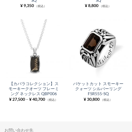
SQ
SQ
¥
9,350
¥
8,800
（税込）
（税込）
【カバラコレクション】ス
バケットカット スモーキー
モーキークオーツ フレーミ
クォーツ シルバーリング
ング ネックレス QBP006
FSR555-SQ
価
¥
27,500
–
¥
40,700
¥
30,800
（税込）
（税込）
格
帯:
¥ 27,500
–
¥ 40,700
お問い合わせ先