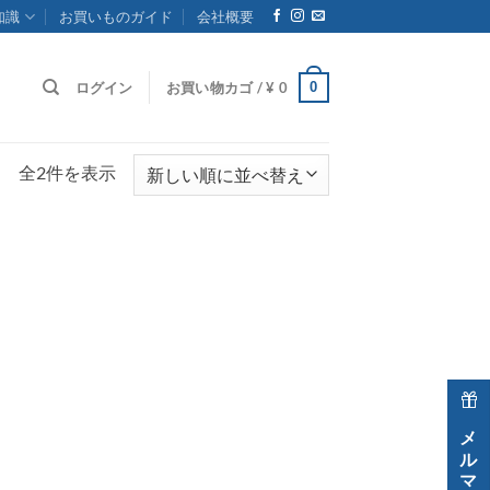
知識
お買いものガイド
会社概要
0
ログイン
お買い物カゴ /
¥
0
新
全2件を表示
し
い
順