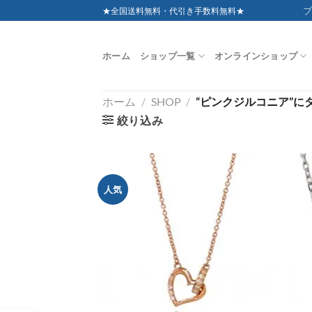
Skip
ブ
★全国送料無料・代引き手数料無料★
to
content
ホーム
ショップ一覧
オンラインショップ
ホーム
/
SHOP
/
“ピンクジルコニア”に
絞り込み
人気
お気
に入
りに
追加