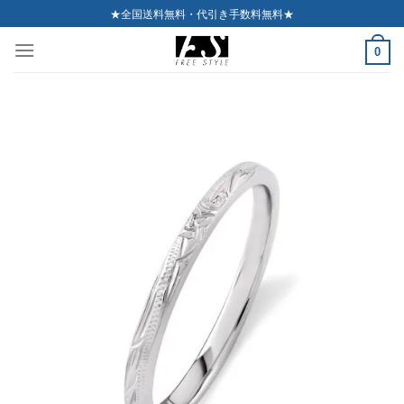
Skip
★全国送料無料・代引き手数料無料★
to
0
content