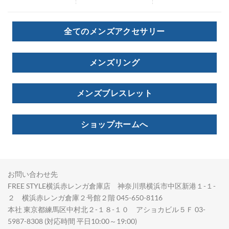
全てのメンズアクセサリー
メンズリング
メンズブレスレット
ショップホームへ
お問い合わせ先
FREE STYLE横浜赤レンガ倉庫店 神奈川県横浜市中区新港１-１-
２ 横浜赤レンガ倉庫２号館２階 045-650-8116
本社 東京都練馬区中村北２-１８-１０ アショカビル５Ｆ 03-
5987-8308 (対応時間 平日10:00～19:00)