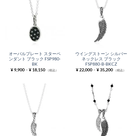
オーバルプレート スターペ
ウイングストーン シルバー
ンダント ブラック FSP980-
ネックレス ブラック
BK
FSP880-B-BKCZ
価
価
¥
9,900
–
¥
18,150
¥
22,000
–
¥
35,200
（税込）
（税込）
格
格
帯:
帯:
¥ 9,900
¥ 22,000
–
–
¥ 18,150
¥ 35,200