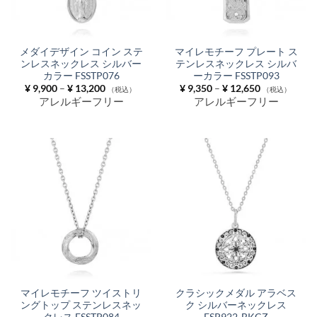
メダイデザイン コイン ステ
マイレモチーフ プレート ス
ンレスネックレス シルバー
テンレスネックレス シルバ
カラー FSSTP076
ーカラー FSSTP093
価
価
¥
9,900
–
¥
13,200
¥
9,350
–
¥
12,650
（税込）
（税込）
格
格
アレルギーフリー
アレルギーフリー
帯:
帯:
¥ 9,900
¥ 9,350
–
–
¥ 13,200
¥ 12,650
マイレモチーフ ツイストリ
クラシックメダル アラベス
ングトップ ステンレスネッ
ク シルバーネックレス