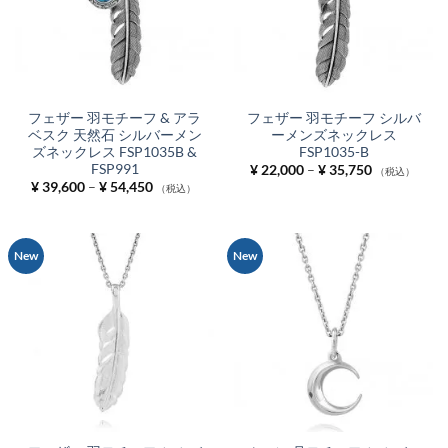
フェザー 羽モチーフ & アラ
フェザー 羽モチーフ シルバ
ベスク 天然石 シルバーメン
ーメンズネックレス
ズネックレス FSP1035B &
FSP1035-B
FSP991
価
¥
22,000
–
¥
35,750
（税込）
格
価
¥
39,600
–
¥
54,450
（税込）
帯:
格
¥ 22,000
帯:
–
¥ 39,600
¥ 35,750
–
¥ 54,450
New
New