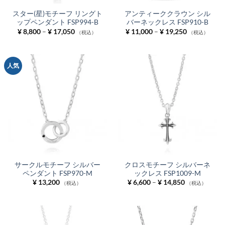
スター(星)モチーフ リングト
アンティーククラウン シル
ップペンダント FSP994-B
バーネックレス FSP910-B
価
価
¥
8,800
–
¥
17,050
¥
11,000
–
¥
19,250
（税込）
（税込）
格
格
帯:
帯:
¥ 8,800
¥ 11,000
–
–
¥ 17,050
¥ 19,250
人気
サークルモチーフ シルバー
クロスモチーフ シルバーネ
ペンダント FSP970-M
ックレス FSP1009-M
価
¥
13,200
¥
6,600
–
¥
14,850
（税込）
（税込）
格
帯:
¥ 6,600
–
¥ 14,850