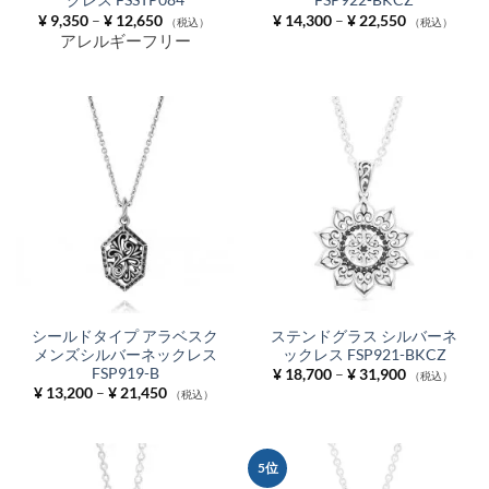
クレス FSSTP084
FSP922-BKCZ
価
価
¥
9,350
–
¥
12,650
¥
14,300
–
¥
22,550
（税込）
（税込）
格
格
アレルギーフリー
帯:
帯:
¥ 9,350
¥ 14,300
–
–
¥ 12,650
¥ 22,550
シールドタイプ アラベスク
ステンドグラス シルバーネ
メンズシルバーネックレス
ックレス FSP921-BKCZ
FSP919-B
価
¥
18,700
–
¥
31,900
（税込）
格
価
¥
13,200
–
¥
21,450
（税込）
帯:
格
¥ 18,700
帯:
–
¥ 13,200
¥ 31,900
–
¥ 21,450
5位