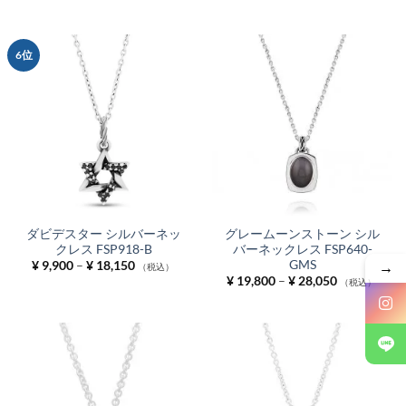
¥ 13,200
帯:
–
¥ 18,700
¥ 17,600
–
¥ 31,900
6位
ダビデスター シルバーネッ
グレームーンストーン シル
クレス FSP918-B
バーネックレス FSP640-
→
GMS
価
¥
9,900
–
¥
18,150
（税込）
格
価
¥
19,800
–
¥
28,050
（税込）
帯:
格
¥ 9,900
帯:
–
¥ 19,800
¥ 18,150
–
¥ 28,050