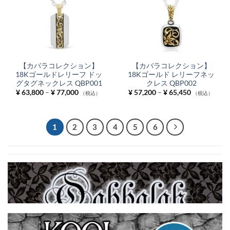
【カバラコレクション】
【カバラコレクション】
18Kゴールドレリーフ ドッ
18Kゴールド レリーフネッ
グタグネックレス QBP001
クレス QBP002
価
価
¥
63,800
–
¥
77,000
¥
57,200
–
¥
65,450
（税込）
（税込）
格
格
帯:
帯:
¥ 63,800
¥ 57,200
–
–
¥ 77,000
¥ 65,450
1
2
3
4
5
6