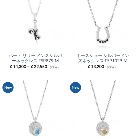
ハート リリー メンズシルバ
ホースシュー シルバーメン
ーネックレス FSP879-M
ズネックレス FSP1029-M
価
¥
14,300
–
¥
22,550
¥
13,200
（税込）
（税込）
格
帯:
¥ 14,300
–
¥ 22,550
New
New