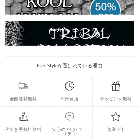
Free Styleが選ばれている理由
全国送料無料
即日発送
ラッピング無料
代引き手数料無料
安心のSSLセキュ
創業18年
リティ