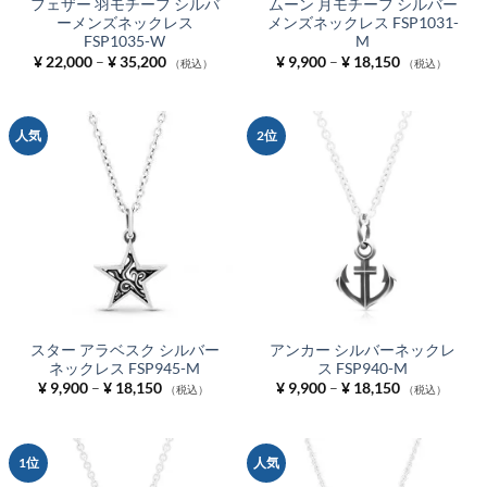
フェザー 羽モチーフ シルバ
ムーン 月モチーフ シルバー
ーメンズネックレス
メンズネックレス FSP1031-
FSP1035-W
M
価
価
¥
22,000
–
¥
35,200
¥
9,900
–
¥
18,150
（税込）
（税込）
格
格
帯:
帯:
¥ 22,000
¥ 9,900
–
–
¥ 35,200
¥ 18,150
人気
2位
スター アラベスク シルバー
アンカー シルバーネックレ
ネックレス FSP945-M
ス FSP940-M
価
価
¥
9,900
–
¥
18,150
¥
9,900
–
¥
18,150
（税込）
（税込）
格
格
帯:
帯:
¥ 9,900
¥ 9,900
–
–
¥ 18,150
¥ 18,150
1位
人気