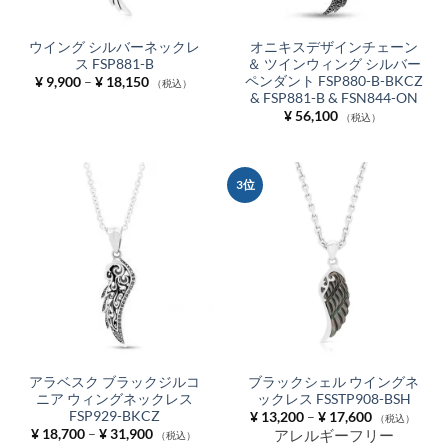
ウイング シルバーネックレ
オニキスデザインチェーン
ス FSP881-B
＆ ツインウィング シルバー
ペンダント FSP880-B-BKCZ
価
¥
9,900
–
¥
18,150
（税込）
格
& FSP881-B & FSN844-ON
帯:
¥
56,100
¥ 9,900
（税込）
–
¥ 18,150
3位
アラベスク ブラックジルコ
ブラックシェル ウイングネ
ニア ウィングネックレス
ックレス FSSTP908-BSH
FSP929-BKCZ
価
¥
13,200
–
¥
17,600
（税込）
格
価
¥
18,700
–
¥
31,900
アレルギーフリー
（税込）
帯:
格