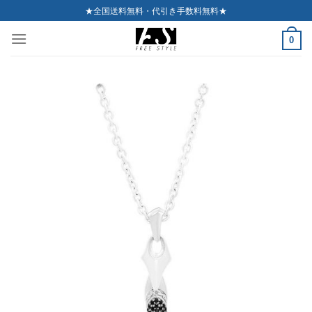
Skip
★全国送料無料・代引き手数料無料★
to
0
content