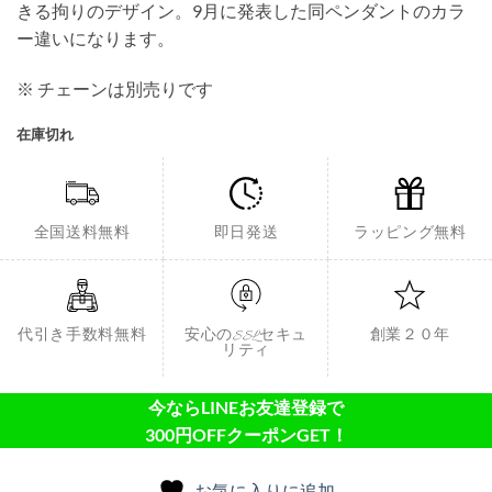
きる拘りのデザイン。9月に発表した同ペンダントのカラ
ー違いになります。
※ チェーンは別売りです
在庫切れ
全国送料無料
即日発送
ラッピング無料
代引き手数料無料
安心のSSLセキュ
創業２０年
リティ
今ならLINEお友達登録で
300円OFFクーポンGET！
お気に入りに追加