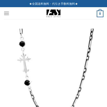
Skip
★全国送料無料・代引き手数料無料★
to
0
content