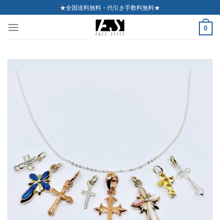
Skip
★全国送料無料・代引き手数料無料★
to
0
content