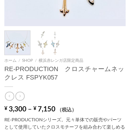
ホーム
/
SHOP
/
横浜赤レンガ店限定商品
RE-PRODUCTION クロスチャームネッ
クレス FSPYK057
価
3,300
–
7,150
¥
¥
（税込）
格
RE-PRODUCTIONシリーズ。元々単体での販売やパーツ
帯:
として使用していたクロスモチーフを組み合わて楽しめる
¥ 3,300