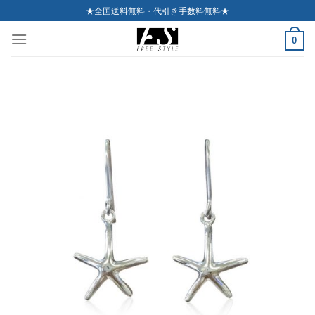
Skip
★全国送料無料・代引き手数料無料★
to
0
content