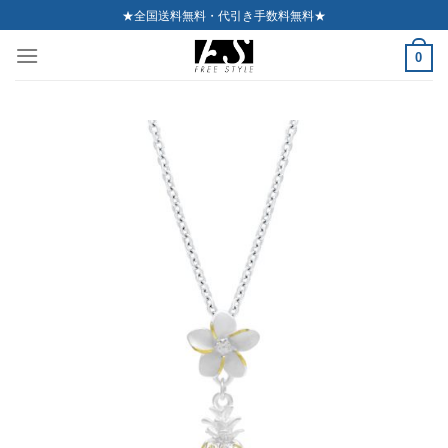
Skip
★全国送料無料・代引き手数料無料★
to
0
content