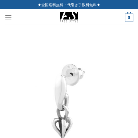
Skip
★全国送料無料・代引き手数料無料★
to
0
content