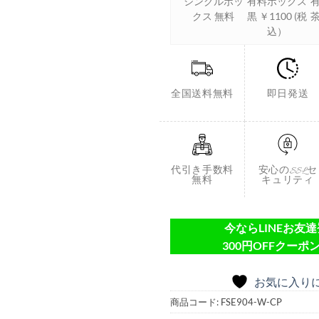
シングルボッ
有料ボックス
クス 無料
黒 ￥1100 (税
茶
込）
全国送料無料
即日発送
代引き手数料
安心のSSLセ
無料
キュリティ
今ならLINEお友
300円OFFクーポン
お気に入り
商品コード:
FSE904-W-CP