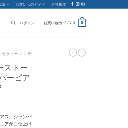
知識
お買いものガイド
会社概要
0
ログイン
お買い物カゴ /
¥
0
クセサリー
/
レデ
ーストー
ルバーピア
P
アス。シャンパ
ニアが白仕上げ