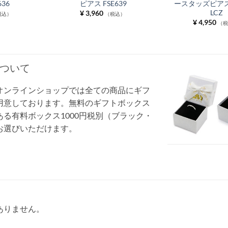
636
ピアス FSE639
ースタッズピアス F
LCZ
¥
3,960
税込）
（税込）
¥
4,950
（
ついて
オンラインショップでは全ての商品にギフ
用意しております。無料のギフトボックス
る有料ボックス1000円税別（ブラック・
お選びいただけます。
ありません。