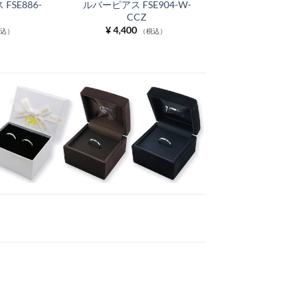
SE886-
ルバーピアス FSE904-W-
CCZ
¥
4,400
税込）
（税込）