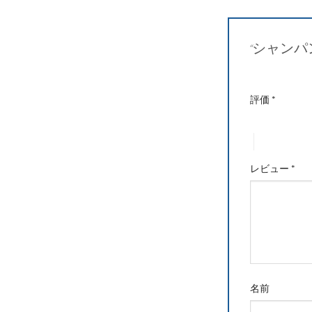
“シャンパ
評価
*
1つ星 (最高評
4つ星 (最高
レビュー
*
名前