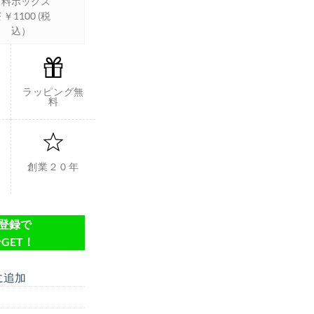
有料ボックス
 ￥1100 (税
込）
ラッピング無
料
創業２０年
達登録で
GET！
に追加