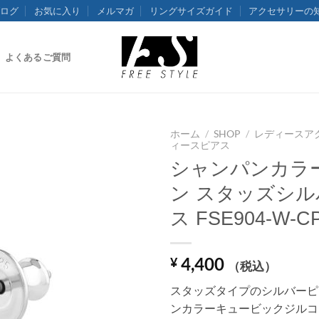
ログ
お気に入り
メルマガ
リングサイズガイド
アクセサリーの
よくあるご質問
ホーム
/
SHOP
/
レディースア
ィースピアス
シャンパンカラ
ン スタッズシ
ス FSE904-W-C
4,400
¥
（税込）
スタッズタイプのシルバーピ
ンカラーキュービックジルコ