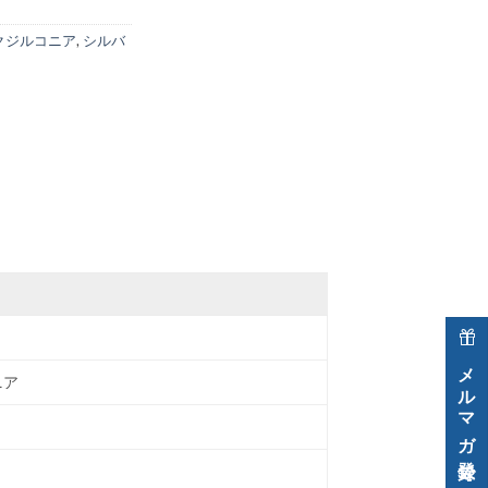
クジルコニア
,
シルバ
メルマガ登録で割引クーポン進呈中！
ニア