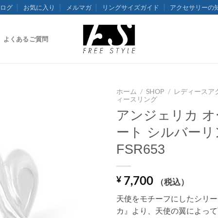
ログ
お気に入り
メルマガ
リングサイズガイド
アクセサリーの
よくあるご質問
ホーム
/
SHOP
/
レディースア
ィースリング
アンジェリカ 
ート シルバーリ
FSR653
7,700
¥
（税込）
天使をモチーフにしたシリー
カ』より、天使の翼によって