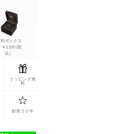
有料ボックス
 ￥1100 (税
込）
ラッピング無
料
創業２０年