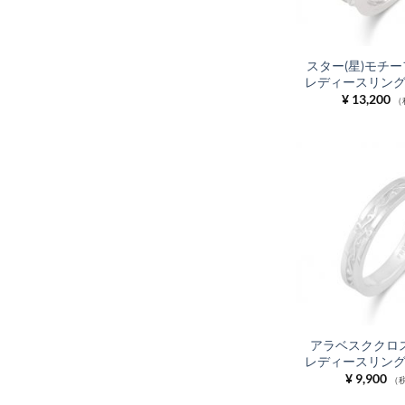
スター(星)モチー
レディースリング F
¥
13,200
（
アラベスククロス
レディースリング F
¥
9,900
（