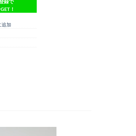
達登録で
GET！
に追加