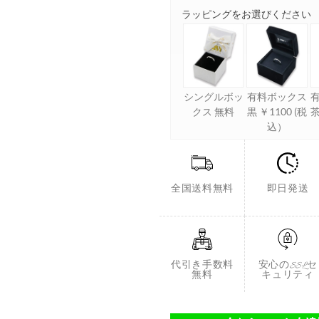
ラッピングをお選びください
シングルボッ
有料ボックス
クス 無料
黒 ￥1100 (税
茶
込）
全国送料無料
即日発送
代引き手数料
安心のSSLセ
無料
キュリティ