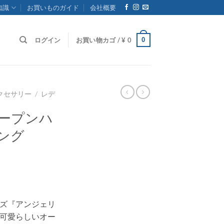
知識
お買いものガイド
会社概要
0
ログイン
お買い物カゴ /
¥
0
クセサリー
/
レデ
オープンハ
ング
ズ『アンジェリ
可愛らしいオー