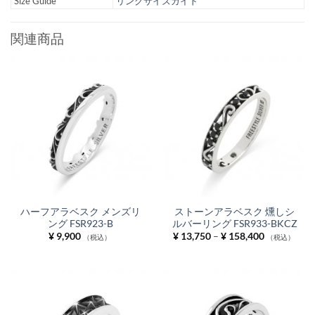
Size Guide
リングサイズガイド
関連商品
ハーフアラベスク メンズリ
ストーンアラベスク 燻しシ
ング FSR923-B
ルバーリング FSR933-BKCZ
価
¥
9,900
¥
13,750
–
¥
158,400
（税込）
（税込）
格
帯:
¥ 13,750
–
¥ 158,400