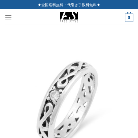
Skip
★全国送料無料・代引き手数料無料★
to
0
content