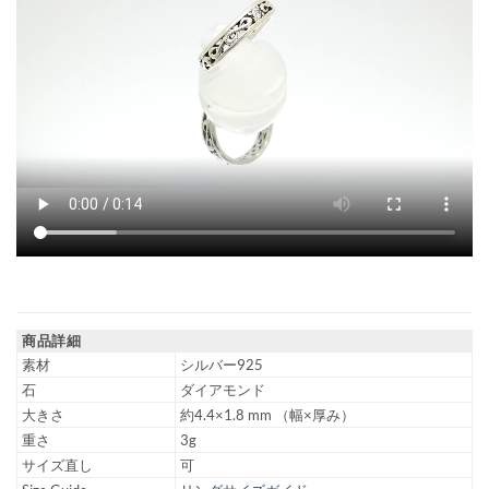
商品詳細
素材
シルバー925
石
ダイアモンド
大きさ
約4.4×1.8 mm （幅×厚み）
重さ
3g
サイズ直し
可