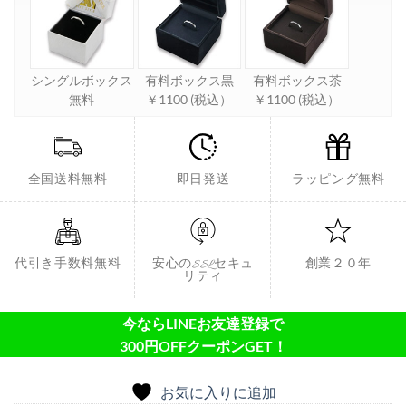
シングルボックス
有料ボックス黒
有料ボックス茶
無料
￥1100 (税込）
￥1100 (税込）
全国送料無料
即日発送
ラッピング無料
代引き手数料無料
安心のSSLセキュ
創業２０年
リティ
今ならLINEお友達登録で
300円OFFクーポンGET！
お気に入りに追加