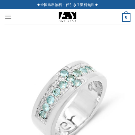
Skip
★全国送料無料・代引き手数料無料★
to
0
content