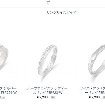
可
リングサイズガイド
フ シルバー
ハーフアラベスク レディー
ツイストアラベス
SR924-W
スリング FSR923-W
ーリング FSR
¥
9,900
¥
9,900
税込）
（税込）
（