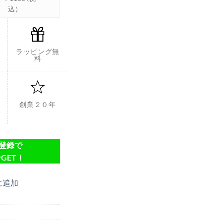
込）
ラッピング無
料
創業２０年
達登録で
GET！
に追加