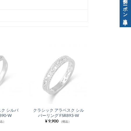
ク シルバ
クラシック アラベスク シル
890-W
バーリング FSR893-W
¥
9,900
税込）
（税込）