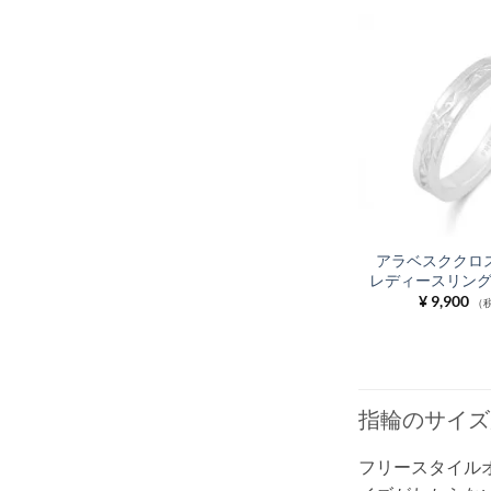
アラベスククロス
レディースリング F
¥
9,900
（
指輪のサイズ
フリースタイル