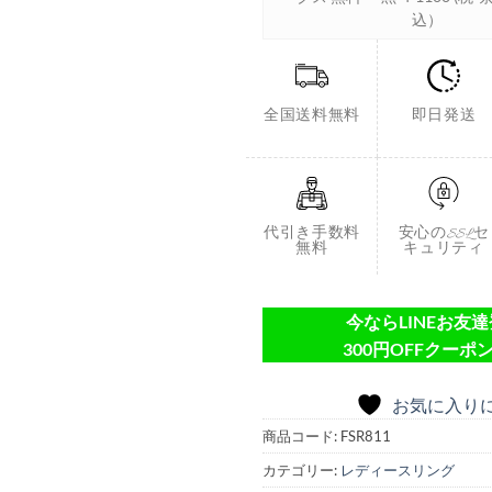
込）
全国送料無料
即日発送
代引き手数料
安心のSSLセ
無料
キュリティ
今ならLINEお友
300円OFFクーポン
お気に入り
商品コード:
FSR811
カテゴリー:
レディースリング