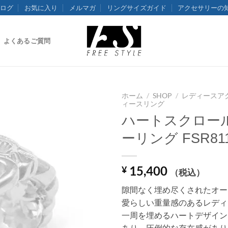
ログ
お気に入り
メルマガ
リングサイズガイド
アクセサリーの
よくあるご質問
ホーム
/
SHOP
/
レディースア
ィースリング
ハートスクロー
ーリング FSR81
15,400
¥
（税込）
隙間なく埋め尽くされたオー
愛らしい重量感のあるレディ
一周を埋めるハートデザイン
あり、圧倒的な存在感があり