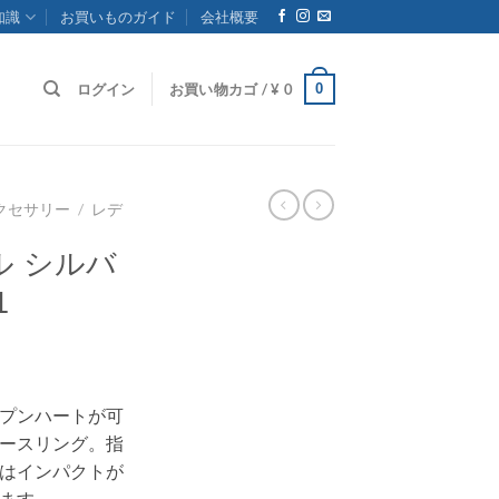
知識
お買いものガイド
会社概要
0
ログイン
お買い物カゴ /
¥
0
クセサリー
/
レデ
ル シルバ
1
プンハートが可
ースリング。指
はインパクトが
ます。