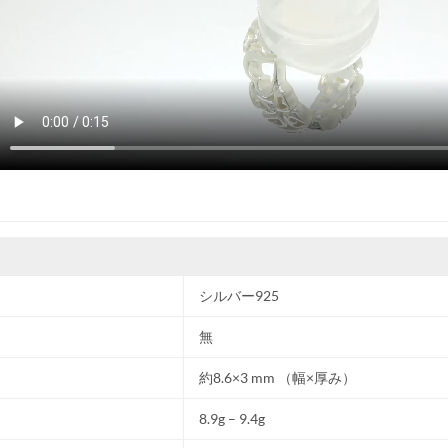
シルバー925
無
約8.6×3 mm （幅×厚み）
8.9g – 9.4g