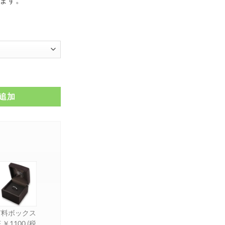
SR811個
追加
有料ボックス
 ￥1100 (税