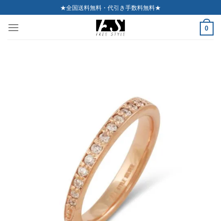
Skip
★全国送料無料・代引き手数料無料★
to
0
content