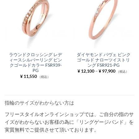
ラウンドクロッシング レデ
ダイヤモンド パヴェ ピンク
ィースシルバーリング ピン
ゴールド ナローツイストリ
クゴールドカラー FSR939-
ング FSR921-PG
PG
価
¥
12,100
–
¥
97,900
（税込）
格
¥
11,550
（税込）
帯:
¥ 12,100
–
¥ 97,900
指輪のサイズがわからない方は
フリースタイルオンラインショップでは、ご自分の指のサ
イズがわからないお客様の為に「リングゲージバンド」を
実質無料でご提供させて頂いております。