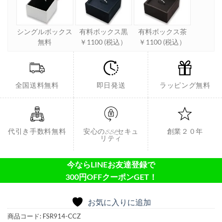
シングルボックス
有料ボックス黒
有料ボックス茶
無料
￥1100 (税込）
￥1100 (税込）
全国送料無料
即日発送
ラッピング無料
代引き手数料無料
安心のSSLセキュ
創業２０年
リティ
今ならLINEお友達登録で
300円OFFクーポンGET！
お気に入りに追加
商品コード:
FSR914-CCZ