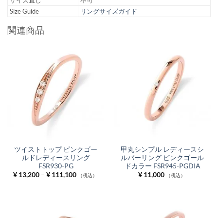
サイズ直し
不可
Size Guide
リングサイズガイド
関連商品
ツイストトップ ピンクゴー
甲丸シンプル レディースシ
ルドレディースリング
ルバーリング ピンクゴール
FSR930-PG
ドカラー FSR945-PGDIA
価
¥
13,200
–
¥
111,100
¥
11,000
（税込）
（税込）
格
帯:
¥ 13,200
–
¥ 111,100