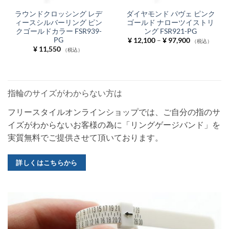
ラウンドクロッシング レデ
ダイヤモンド パヴェ ピンク
ィースシルバーリング ピン
ゴールド ナローツイストリ
クゴールドカラー FSR939-
ング FSR921-PG
PG
価
¥
12,100
–
¥
97,900
（税込）
格
¥
11,550
（税込）
帯:
¥ 12,100
–
¥ 97,900
指輪のサイズがわからない方は
フリースタイルオンラインショップでは、ご自分の指のサ
イズがわからないお客様の為に「リングゲージバンド」を
実質無料でご提供させて頂いております。
詳しくはこちらから