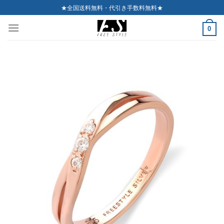
Skip
★全国送料無料・代引き手数料無料★
to
0
content