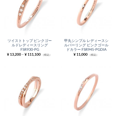
ツイストトップ ピンクゴー
甲丸シンプル レディースシ
ルドレディースリング
ルバーリング ピンクゴール
FSR930-PG
ドカラー FSR945-PGDIA
価
¥
13,200
–
¥
111,100
¥
11,000
（税込）
（税込）
格
帯:
¥ 13,200
–
¥ 111,100