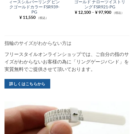
ィースシルバーリング ピン
ゴールド ナローツイストリ
クゴールドカラー FSR939-
ング FSR921-PG
PG
価
¥
12,100
–
¥
97,900
（税込）
格
¥
11,550
（税込）
帯:
¥ 12,100
–
¥ 97,900
指輪のサイズがわからない方は
フリースタイルオンラインショップでは、ご自分の指のサ
イズがわからないお客様の為に「リングゲージバンド」を
実質無料でご提供させて頂いております。
詳しくはこちらから