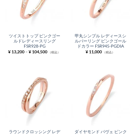
ツイストトップ ピンクゴー
甲丸シンプル レディースシ
ルドレディースリング
ルバーリング ピンクゴール
FSR928-PG
ドカラー FSR945-PGDIA
価
¥
13,200
–
¥
104,500
¥
11,000
（税込）
（税込）
格
帯:
¥ 13,200
–
¥ 104,500
ラウンドクロッシング レデ
ダイヤモンド パヴェ ピンク