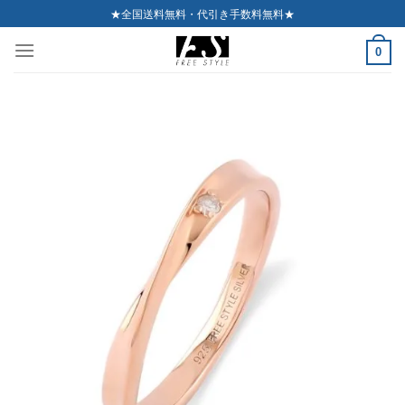
Skip
★全国送料無料・代引き手数料無料★
to
0
content