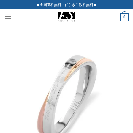
Skip
★全国送料無料・代引き手数料無料★
to
0
content