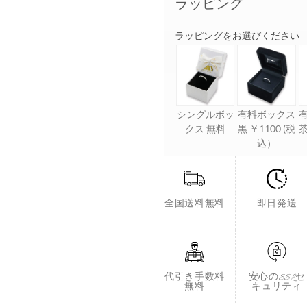
ラッピング
ラッピングをお選びください
シングルボッ
有料ボックス
クス 無料
黒 ￥1100 (税
茶
込）
全国送料無料
即日発送
代引き手数料
安心のSSLセ
無料
キュリティ