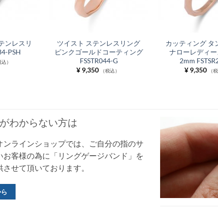
テンレスリ
ツイスト ステンレスリング
カッティング タ
34-PSH
ピンクゴールドコーティング
ナローレディー
FSSTR044-G
2mm FSTSR
税込）
¥
9,350
¥
9,350
（税込）
（
がわからない方は
オンラインショップでは、ご自分の指のサ
いお客様の為に「リングゲージバンド」を
供させて頂いております。
から