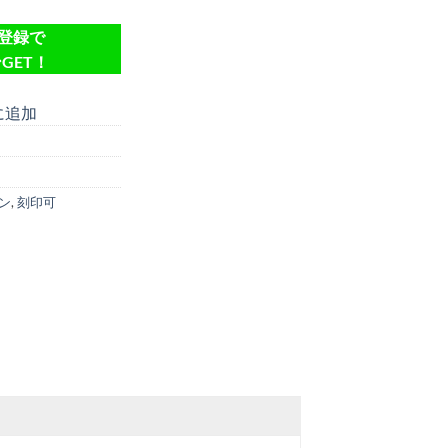
達登録で
GET！
に追加
ン
,
刻印可