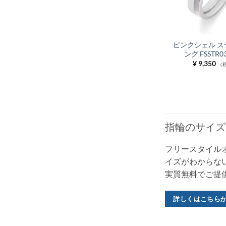
ピンクシェル ス
ング FSSTR0
¥
9,350
（
指輪のサイズ
フリースタイル
イズがわからな
実質無料でご提
詳しくはこちら