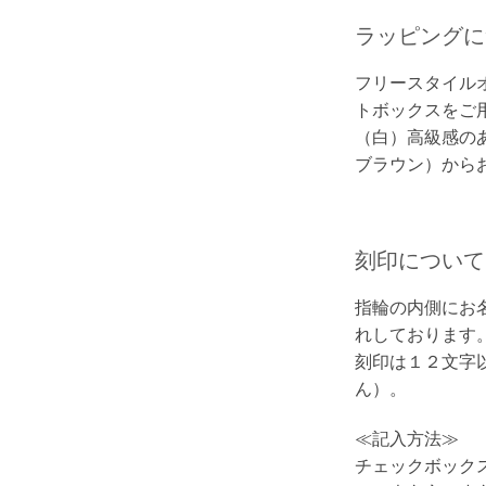
ラッピングに
フリースタイル
トボックスをご
（白）高級感のあ
ブラウン）から
刻印について
指輪の内側にお
れしております
刻印は１２文字
ん）。
≪記入方法≫
チェックボック