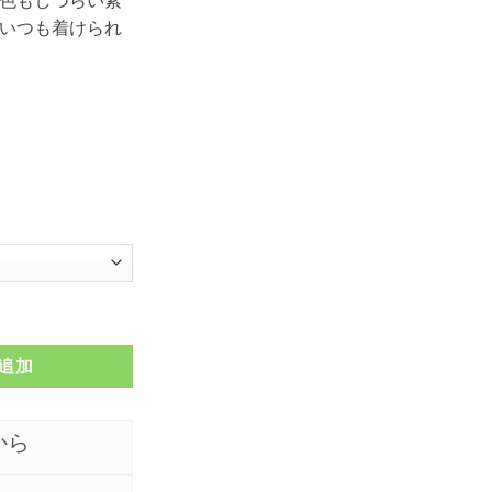
いつも着けられ
FSTSR223-G個
追加
から