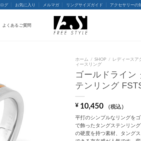
ログ
お気に入り
メルマガ
リングサイズガイド
アクセサリーの
よくあるご質問
ホーム
/
SHOP
/
レディースア
ィースリング
ゴールドライン
テンリング FSTS
10,450
¥
（税込）
平打のシンプルなリングをゴ
で飾ったタングステンリング
の硬度を持つ素材、タングス
できる存在感が人気です。変