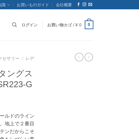
知識
お買いものガイド
会社概要
0
ログイン
お買い物カゴ /
¥
0
クセサリー
/
レデ
 タングス
R223-G
ールドのライン
。地上で２番目
テンだからこそ
色もしづらい素