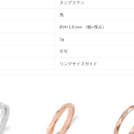
タングステン
無
約4×1.8 mm （幅×厚み）
5g
不可
リングサイズガイド