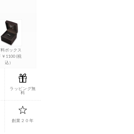
有料ボックス
 ￥1100 (税
込）
ラッピング無
料
創業２０年