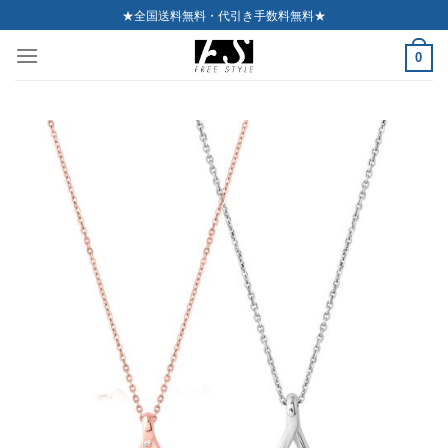
Skip
★全国送料無料・代引き手数料無料★
to
0
content