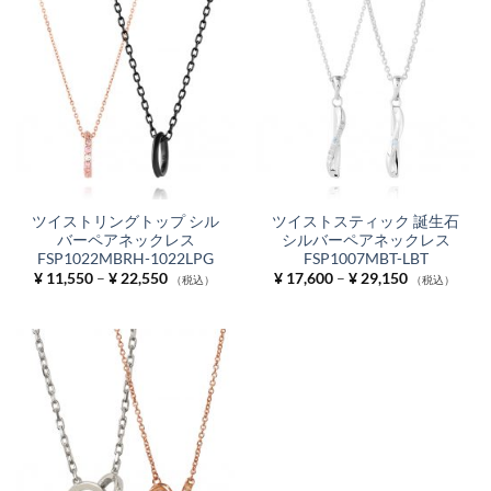
ツイストリングトップ シル
ツイストスティック 誕生石
バーペアネックレス
シルバーペアネックレス
FSP1022MBRH-1022LPG
FSP1007MBT-LBT
価
価
¥
11,550
–
¥
22,550
¥
17,600
–
¥
29,150
（税込）
（税込）
格
格
帯:
帯:
¥ 11,550
¥ 17,600
–
–
¥ 22,550
¥ 29,150