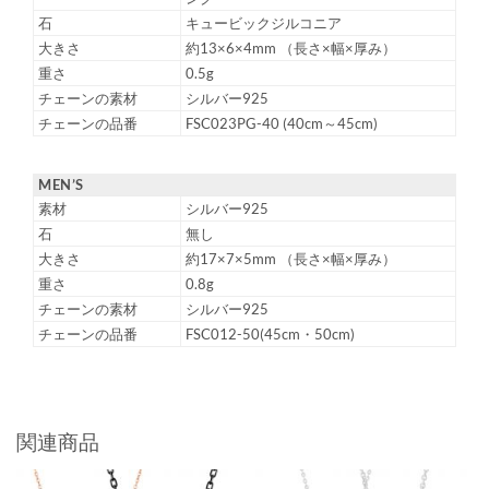
石
キュービックジルコニア
大きさ
約13×6×4mm （長さ×幅×厚み）
重さ
0.5g
チェーンの素材
シルバー925
チェーンの品番
FSC023PG-40 (40cm～45cm)
MEN’S
素材
シルバー925
石
無し
大きさ
約17×7×5mm （長さ×幅×厚み）
重さ
0.8g
チェーンの素材
シルバー925
チェーンの品番
FSC012-50(45cm・50cm)
関連商品