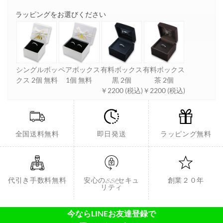
ラッピングをお選びください
シングルボッ
ペアボックス
有料ボックス
有料ボックス
クス 2個 無料
1個 無料
黒 2個
茶 2個
￥2200 (税込)
￥2200 (税込)
全国送料無料
即日発送
ラッピング無料
代引き手数料無料
安心のSSLセキュ
創業２０年
リティ
今ならLINEお友達登録で