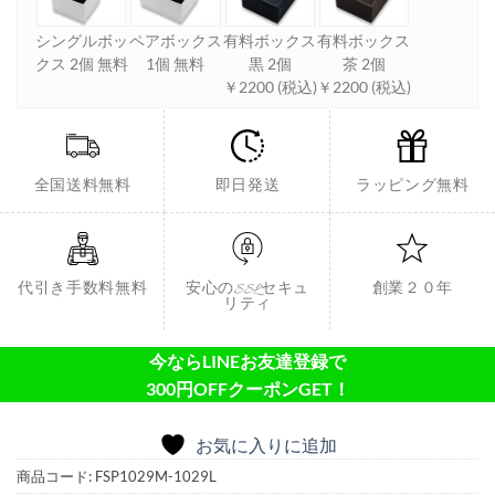
シングルボッ
ペアボックス
有料ボックス
有料ボックス
クス 2個 無料
1個 無料
黒 2個
茶 2個
￥2200 (税込)
￥2200 (税込)
全国送料無料
即日発送
ラッピング無料
代引き手数料無料
安心のSSLセキュ
創業２０年
リティ
今ならLINEお友達登録で
300円OFFクーポンGET！
お気に入りに追加
商品コード:
FSP1029M-1029L