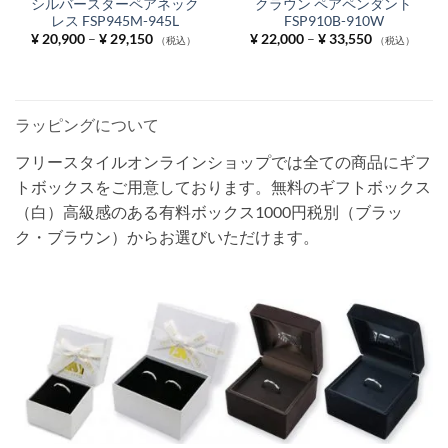
シルバースターペアネック
クラウン ペアペンダント
レス FSP945M-945L
FSP910B-910W
価
価
¥
20,900
–
¥
29,150
¥
22,000
–
¥
33,550
（税込）
（税込）
格
格
帯:
帯:
¥ 20,900
¥ 22,000
–
–
¥ 29,150
¥ 33,550
ラッピングについて
フリースタイルオンラインショップでは全ての商品にギフ
トボックスをご用意しております。無料のギフトボックス
（白）高級感のある有料ボックス1000円税別（ブラッ
ク・ブラウン）からお選びいただけます。