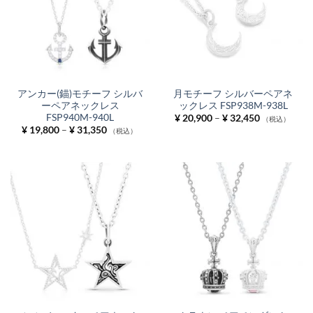
アンカー(錨)モチーフ シルバ
月モチーフ シルバーペアネ
ーペアネックレス
ックレス FSP938M-938L
FSP940M-940L
価
¥
20,900
–
¥
32,450
（税込）
格
価
¥
19,800
–
¥
31,350
（税込）
帯:
格
¥ 20,900
帯:
–
¥ 19,800
¥ 32,450
–
¥ 31,350