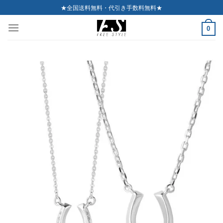
Skip
★全国送料無料・代引き手数料無料★
to
0
content