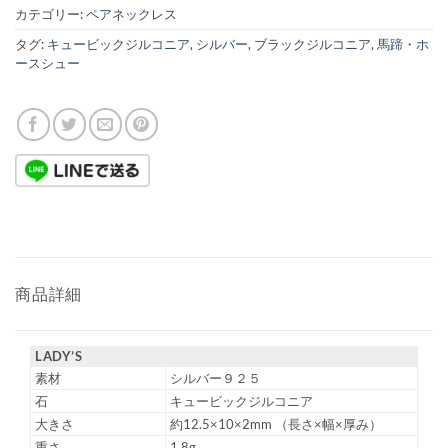
カテゴリー:
ペアネックレス
タグ:
キュービックジルコニア
,
シルバー
,
ブラックジルコニア
,
馬蹄・ホ
ースシュー
商品詳細
LADY’S
素材
シルバー９２５
石
キュービックジルコニア
大きさ
約12.5×10×2mm （長さ×幅×厚み）
重さ
1.8g