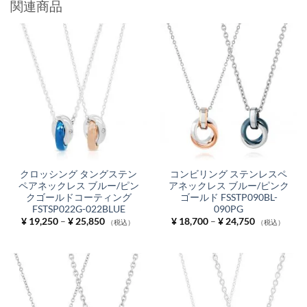
関連商品
クロッシング タングステン
コンビリング ステンレスペ
ペアネックレス ブルー/ピン
アネックレス ブルー/ピンク
クゴールドコーティング
ゴールド FSSTP090BL-
FSTSP022G-022BLUE
090PG
価
価
¥
19,250
–
¥
25,850
¥
18,700
–
¥
24,750
（税込）
（税込）
格
格
帯:
帯:
¥ 19,250
¥ 18,700
–
–
¥ 25,850
¥ 24,750