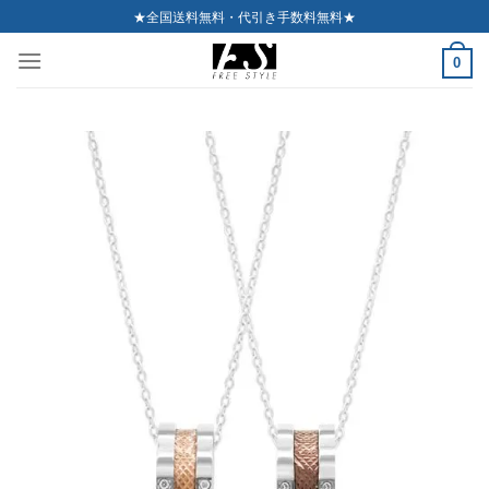
Skip
★全国送料無料・代引き手数料無料★
to
0
content