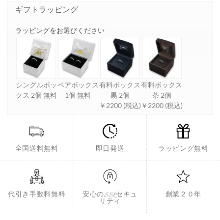
ギフトラッピング
ラッピングをお選びください
シングルボッ
ペアボックス
有料ボックス
有料ボックス
クス 2個 無料
1個 無料
黒 2個
茶 2個
￥2200 (税込)
￥2200 (税込)
全国送料無料
即日発送
ラッピング無料
代引き手数料無料
安心のSSLセキュ
創業２０年
リティ