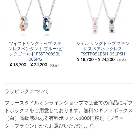
ツイストリングトップ ステ
シェル リングトップ ステン
ンレスペンダント ブルー/ピ
レスペアネックレス
ンクゴールド FSSTP085BL-
FSSTP051BSH-051PSH
085PG
価
¥
18,700
–
¥
24,200
（税込）
格
価
¥
18,700
–
¥
24,200
（税込）
帯:
格
¥ 18,700
帯:
–
¥ 18,700
¥ 24,200
–
¥ 24,200
ラッピングについて
フリースタイルオンラインショップでは全ての商品にギフ
トボックスをご用意しております。無料のギフトボックス
（白）高級感のある有料ボックス1000円税別（ブラッ
ク・ブラウン）からお選びいただけます。