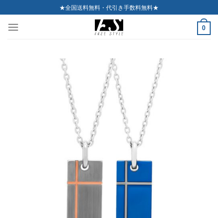
Skip
★全国送料無料・代引き手数料無料★
to
0
content