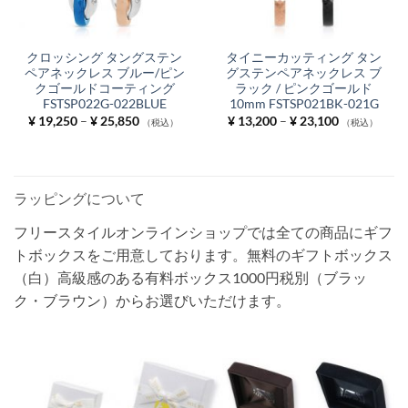
クロッシング タングステン
タイニーカッティング タン
ペアネックレス ブルー/ピン
グステンペアネックレス ブ
クゴールドコーティング
ラック / ピンクゴールド
FSTSP022G-022BLUE
10mm FSTSP021BK-021G
価
価
¥
19,250
–
¥
25,850
¥
13,200
–
¥
23,100
（税込）
（税込）
格
格
帯:
帯:
¥ 19,250
¥ 13,200
–
–
¥ 25,850
¥ 23,100
ラッピングについて
フリースタイルオンラインショップでは全ての商品にギフ
トボックスをご用意しております。無料のギフトボックス
（白）高級感のある有料ボックス1000円税別（ブラッ
ク・ブラウン）からお選びいただけます。