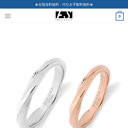
Skip
★全国送料無料・代引き手数料無料★
to
0
content