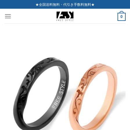
Skip
★全国送料無料・代引き手数料無料★
to
0
content