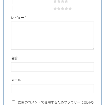
4つ星 (最高評価: 5つ星)
5つ星 (最高評価: 5つ星)
レビュー
*
名前
メール
次回のコメントで使用するためブラウザーに自分の