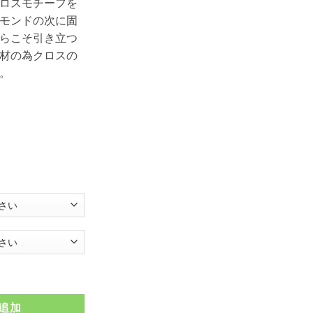
ロスモチーフを
モンドの次に固
らこそ引き立つ
材の為クロスの
。
ンペアリング ナチュラルカラー 8mm FSTSR036-036個
追加