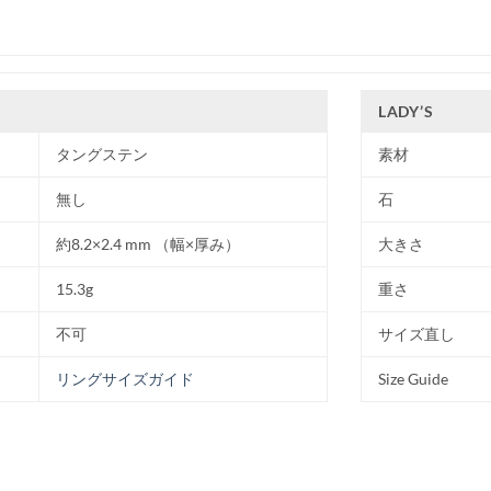
LADY’S
タングステン
素材
無し
石
約8.2×2.4 mm （幅×厚み）
大きさ
15.3g
重さ
不可
サイズ直し
リングサイズガイド
Size Guide