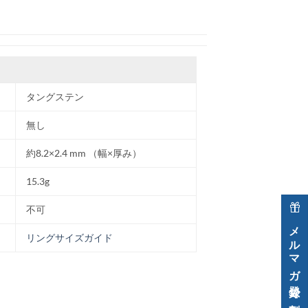
タングステン
無し
約8.2×2.4 mm （幅×厚み）
15.3g
不可
メルマガ登録で割引クーポン進呈中！
リングサイズガイド