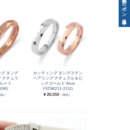
グ タング
カッティング タングステン
 ナチュラ
ペアリング ナチュラル＆ピ
ルード
ンクゴールド 4mm
209G
FSTSR211-211G
¥
20,350
税込）
（税込）