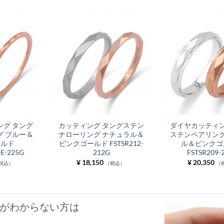
グ タング
カッティング タングステン
ダイヤカッティン
 ブルー &
ナローリング ナチュラル＆
ステンペアリング
ールド
ピンクゴールド FSTSR212-
ル＆ピンクゴ
UE-225G
212G
FSTSR209-
¥
18,150
¥
20,350
税込）
（税込）
（
がわからない方は