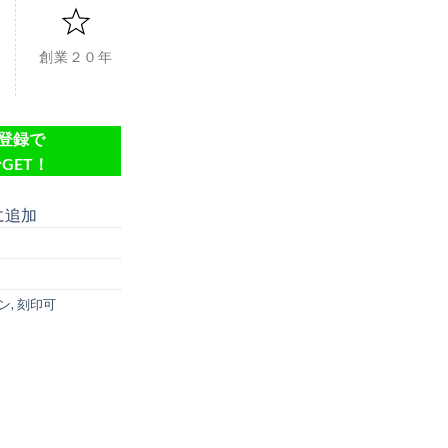
創業２０年
達登録で
GET！
に追加
ン
,
刻印可