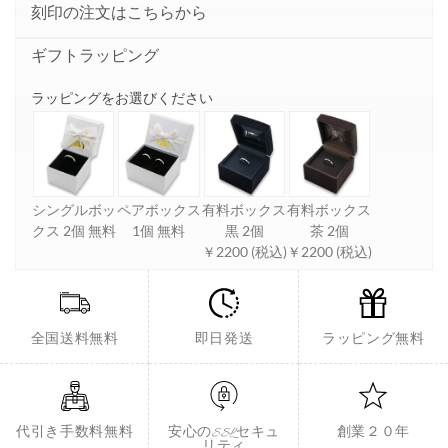
刻印の注文はこちらから
ギフトラッピング
ラッピングをお選びください
シングルボッ
ペアボックス
有料ボックス
有料ボックス
クス 2個 無料
1個 無料
黒 2個
茶 2個
￥2200 (税込)
￥2200 (税込)
全国送料無料
即日発送
ラッピング無料
代引き手数料無料
安心のSSLセキュ
創業２０年
リティ