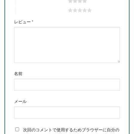
4つ星 (最高評価: 5つ星)
5つ星 (最高評価: 5つ星)
レビュー
*
名前
メール
次回のコメントで使用するためブラウザーに自分の