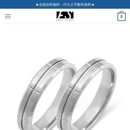
Skip
★全国送料無料・代引き手数料無料★
to
0
content