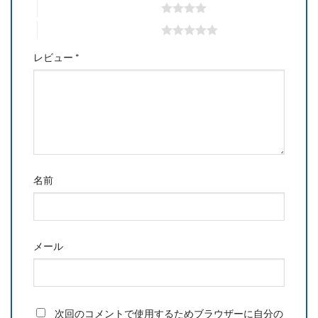
4つ星 (最高評価: 5つ星)
5つ星 (最高評価: 5つ星)
レビュー
*
名前
メール
次回のコメントで使用するためブラウザーに自分の