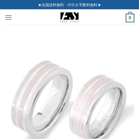
Skip
★全国送料無料・代引き手数料無料★
to
0
content