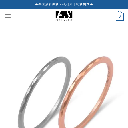
Skip
★全国送料無料・代引き手数料無料★
to
0
content