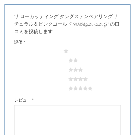
“ナローカッティング タングステンペアリング ナ
チュラル＆ピンクゴールド FSTSR225-225G” の口
コミを投稿します
評価
*
1つ星 (最高評価: 5つ星)
2つ星 (最高評価: 5つ星)
3つ星 (最高評価: 5つ星)
4つ星 (最高評価: 5つ星)
5つ星 (最高評価: 5つ星)
レビュー
*