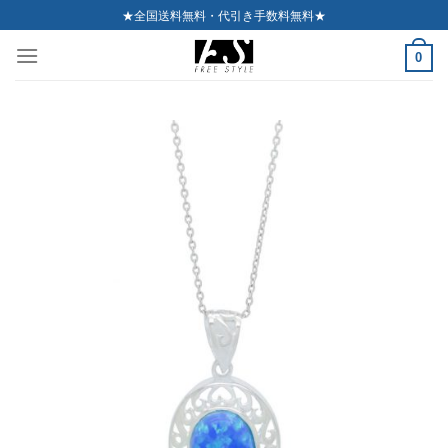
Skip
★全国送料無料・代引き手数料無料★
to
0
content