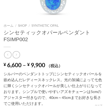
ホーム
/
SHOP
/
SYNTHETIC OPAL
シンセティックオパールペンダント
FSIMP002
価
6,600
–
9,900
¥
¥
（税込）
格
シルバーのペンダントトップにシンセティックオパールを
帯:
嵌め込んだレディースネックレス。光の加減によって七色
¥ 6,600
に輝くシンセティックオパールが美しい仕上がりになって
–
おります。シンプルで使いやすいアズキチェーンは5cmの
¥ 9,900
アジャスター付きなので、40cm～45cmまでお好きな長さ
でご使用いただけます。
クリア