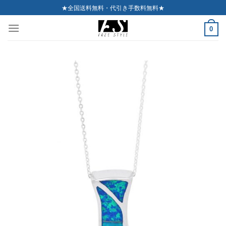
Skip
★全国送料無料・代引き手数料無料★
to
0
content