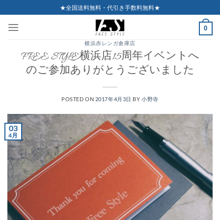
Skip
★全国送料無料・代引き手数料無料★
to
0
content
横浜赤レンガ倉庫店
FREE STYLE横浜店15周年イベントへ
のご参加ありがとうございました
POSTED ON
2017年4月3日
BY
小野寺
03
4月