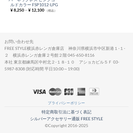
ルドカラー FSP1012-LPG
価
¥
8,250
–
¥
12,100
（税込）
格
帯:
¥ 8,250
–
¥ 12,100
お問い合わせ先
FREE STYLE横浜赤レンガ倉庫店 神奈川県横浜市中区新港１-１-
２ 横浜赤レンガ倉庫２号館２階 045-650-8116
本社 東京都練馬区中村北２-１８-１０ アショカビル５Ｆ 03-
5987-8308 (対応時間 平日10:00～19:00)
プライバシーポリシー
特定商取引法に基づく表記
シルバーアクセサリー通販 FREE STYLE
©Copyright 2016-2025