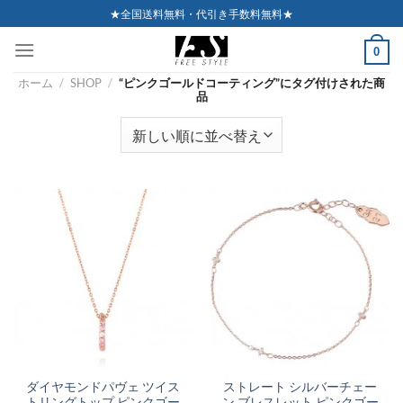
Skip
★全国送料無料・代引き手数料無料★
to
0
content
ホーム
/
SHOP
/
“ピンクゴールドコーティング”にタグ付けされた商
品
ダイヤモンドパヴェ ツイス
ストレート シルバーチェー
トリングトップ ピンクゴー
ン ブレスレット ピンクゴー