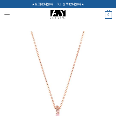
Skip
★全国送料無料・代引き手数料無料★
to
0
content