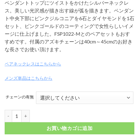
ペンダントトップにツイストをかけたシルバーネックレ
帯:
ス。美しい光沢感が描き出す線が弧を描きます。ペンダン
¥ 6,050
ト中央下部にピンクジルコニアを6石とダイヤモンドを1石
–
セット、ピンクゴールドのコーティングで女性らしいイメ
¥ 9,900
ージに仕上げました。FSP1022-Mとのペアセットもおす
すめです。付属のアズキチェーンは40cm～45cmのお好き
な長さでお使い頂けます。
ペアネックレスはこちらから
メンズ単品はこちらから
チェーンの有無
ダイヤモンドパヴェ ツイストリングトップ ピンクゴールドカラー FSP10
お買い物カゴに追加