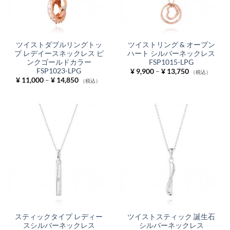
ツイストダブルリングトッ
ツイストリング & オープン
プ レデイースネックレス ピ
ハート シルバーネックレス
ンクゴールドカラー
FSP1015-LPG
FSP1023-LPG
価
¥
9,900
–
¥
13,750
（税込）
格
価
¥
11,000
–
¥
14,850
（税込）
帯:
格
¥ 9,900
帯:
–
¥ 11,000
¥ 13,750
–
¥ 14,850
スティックタイプ レディー
ツイストスティック 誕生石
スシルバーネックレス
シルバーネックレス