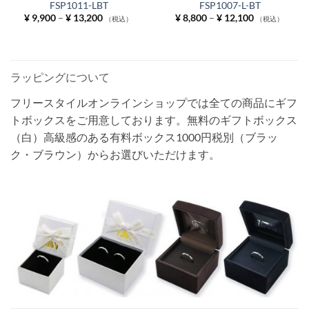
FSP1011-LBT
FSP1007-L-BT
価
価
¥
9,900
–
¥
13,200
¥
8,800
–
¥
12,100
（税込）
（税込）
格
格
帯:
帯:
¥ 9,900
¥ 8,800
–
–
¥ 13,200
¥ 12,100
ラッピングについて
フリースタイルオンラインショップでは全ての商品にギフ
トボックスをご用意しております。無料のギフトボックス
（白）高級感のある有料ボックス1000円税別（ブラッ
ク・ブラウン）からお選びいただけます。