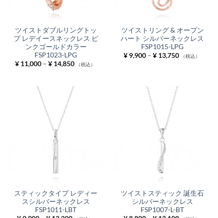
ツイストダブルリングトッ
ツイストリング & オープン
プ レデイースネックレス ピ
ハート シルバーネックレス
ンクゴールドカラー
FSP1015-LPG
FSP1023-LPG
価
¥
9,900
–
¥
13,750
（税込）
格
価
¥
11,000
–
¥
14,850
（税込）
帯:
格
¥ 9,900
帯:
–
¥ 11,000
¥ 13,750
–
¥ 14,850
スティックタイプ レディー
ツイストスティック 誕生石
スシルバーネックレス
シルバーネックレス
FSP1011-LBT
FSP1007-L-BT
価
価