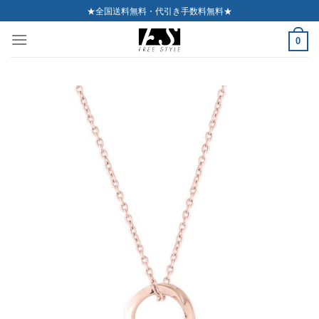
Skip
★全国送料無料・代引き手数料無料★
to
0
content