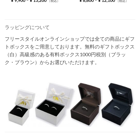
¥
9,900
–
¥
13,200
¥
8,800
–
¥
12,100
（税込）
（税込）
格
格
帯:
帯:
¥ 9,900
¥ 8,800
–
–
¥ 13,200
¥ 12,100
ラッピングについて
フリースタイルオンラインショップでは全ての商品にギフ
トボックスをご用意しております。無料のギフトボックス
（白）高級感のある有料ボックス1000円税別（ブラッ
ク・ブラウン）からお選びいただけます。