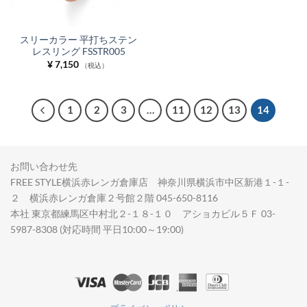
スリーカラー 平打ちステン
レスリング FSSTR005
¥
7,150
（税込）
1
2
3
…
11
12
13
14
お問い合わせ先
FREE STYLE横浜赤レンガ倉庫店 神奈川県横浜市中区新港１-１-
２ 横浜赤レンガ倉庫２号館２階 045-650-8116
本社 東京都練馬区中村北２-１８-１０ アショカビル５Ｆ 03-
5987-8308 (対応時間 平日10:00～19:00)