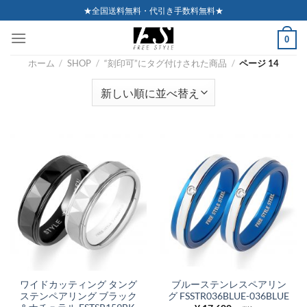
Skip
★全国送料無料・代引き手数料無料★
to
0
content
ホーム
/
SHOP
/
“刻印可”にタグ付けされた商品
/
ページ 14
ワイドカッティング タング
ブルーステンレスペアリン
ステンペアリング ブラック
グ FSSTR036BLUE-036BLUE