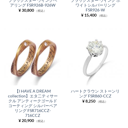
ブラックスター ウイングペ
ブラックスター ウイング ホ
アリング FSR926B-926W
ワイトシルバーリング
FSR926-W
¥
30,800
（税込）
¥
15,400
（税込）
【I HAVE A DREAM
ハートクラウン ストーンリ
collection】エタ二ティサー
ング FSR860-CCZ
クル アンティークゴールド
¥
8,250
（税込）
コーティング シルバーペア
リング FSR716CCZ-
716CCZ
¥
20,900
（税込）