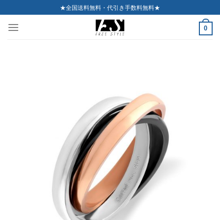
Skip
★全国送料無料・代引き手数料無料★
to
0
content