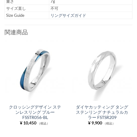
重さ
7g
サイズ直し
不可
Size Guide
リングサイズガイド
関連商品
クロッシングデザイン ステ
ダイヤカッティング タング
ンレスリング ブルー
ステンリング ナチュラルカ
FSSTR056-BL
ラー FSTSR209
¥
10,450
¥
9,900
（税込）
（税込）