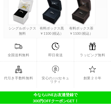
シングルボックス
有料ボックス黒
有料ボックス茶
無料
￥1100 (税込）
￥1100 (税込）
全国送料無料
即日発送
ラッピング無料
代引き手数料無料
安心のSSLセキュ
創業２０年
リティ
今ならLINEお友達登録で
300円OFFクーポンGET！