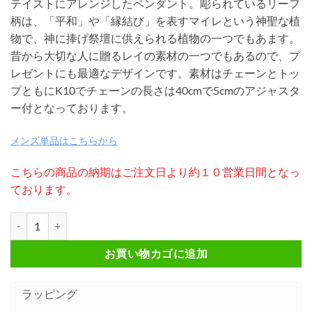
テイストにアレンジしたペンダント。彫られているリーフ
柄は、「平和」や「縁結び」を表すマイレという神聖な植
物で、神に捧げ祭壇に供えられる植物の一つでもあます。
昔から大切な人に贈るレイの素材の一つでもあるので、プ
レゼントにも最適なデザインです。素材はチェーンとトッ
プともにK10でチェーンの長さは40cmで5cmのアジャスタ
ー付となっております。
メンズ単品はこちらから
こちらの商品の納期はご注文日より約１０営業日間となっ
ております。
10K 月モチーフ ペンダント 40cm FSGP938-L個
お買い物カゴに追加
ラッピング