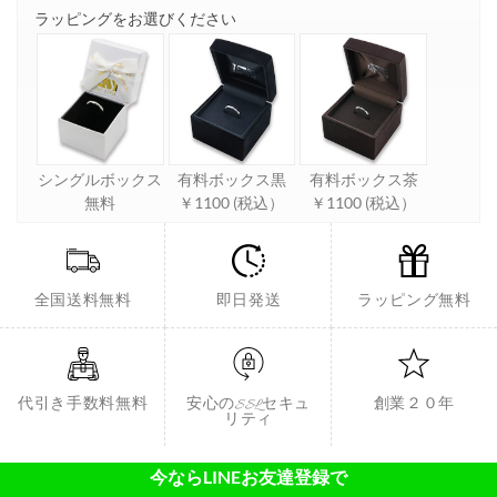
ラッピングをお選びください
シングルボックス
有料ボックス黒
有料ボックス茶
無料
￥1100 (税込）
￥1100 (税込）
全国送料無料
即日発送
ラッピング無料
代引き手数料無料
安心のSSLセキュ
創業２０年
リティ
今ならLINEお友達登録で