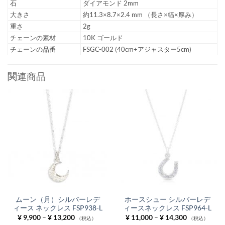
石
ダイアモンド 2mm
大きさ
約11.3×8.7×2.4 mm （長さ×幅×厚み）
重さ
2g
チェーンの素材
10K ゴールド
チェーンの品番
FSGC-002 (40cm+アジャスター5cm)
関連商品
ムーン（月）シルバーレデ
ホースシュー シルバーレデ
ィース ネックレス FSP938-L
ィースネックレス FSP964-L
価
価
¥
9,900
–
¥
13,200
¥
11,000
–
¥
14,300
（税込）
（税込）
格
格