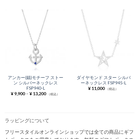
帯:
帯:
¥ 9,900
¥ 11,000
–
–
¥ 13,200
¥ 14,300
アンカー(錨)モチーフ ストー
ダイヤモンド スター シルバ
ン シルバーネックレス
ーネックレス FSP945-L
FSP940-L
¥
11,000
（税込）
価
¥
9,900
–
¥
13,200
（税込）
格
帯:
¥ 9,900
–
¥ 13,200
ラッピングについて
フリースタイルオンラインショップでは全ての商品にギフ