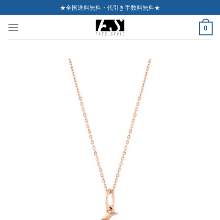
Skip
★全国送料無料・代引き手数料無料★
to
0
content