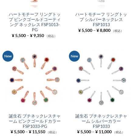
ハートモチーフ リングトッ
ハートモチーフ リングトッ
プ ピンクゴールドコーティ
プ シルバーネックレス
ング ネックレス FSP1013-
FSP1013
PG
価
¥
5,500
–
¥
8,800
（税込）
格
価
¥
5,500
–
¥
9,350
（税込）
帯:
格
¥ 5,500
帯:
–
¥ 5,500
¥ 8,800
–
¥ 9,350
New
New
誕生石 プチネックレスチャ
誕生石 プチネックレスチャ
ーム ピンクゴールドカラー
ーム シルバーカラー
FSP1033-PG
FSP1033
価
価
¥
5,500
–
¥
11,550
¥
5,500
–
¥
11,000
（税込）
（税込）
格
格