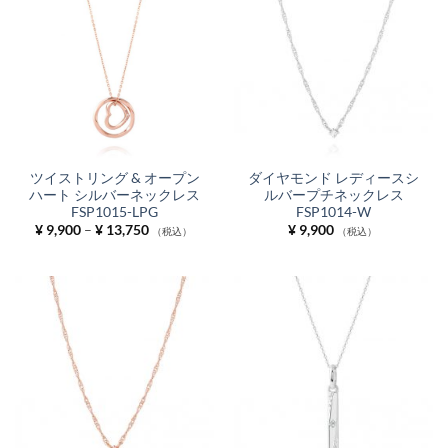
ツイストリング & オープン
ダイヤモンド レディースシ
ハート シルバーネックレス
ルバープチネックレス
FSP1015-LPG
FSP1014-W
価
¥
9,900
–
¥
13,750
¥
9,900
（税込）
（税込）
格
帯:
¥ 9,900
–
¥ 13,750