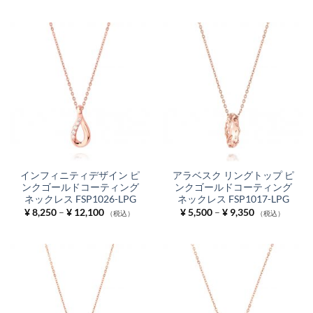
帯:
帯:
¥ 5,500
¥ 5,500
–
–
¥ 11,550
¥ 11,000
インフィニティデザイン ピ
アラベスク リングトップ ピ
ンクゴールドコーティング
ンクゴールドコーティング
ネックレス FSP1026-LPG
ネックレス FSP1017-LPG
価
価
¥
8,250
–
¥
12,100
¥
5,500
–
¥
9,350
（税込）
（税込）
格
格
帯:
帯:
¥ 8,250
¥ 5,500
–
–
¥ 12,100
¥ 9,350