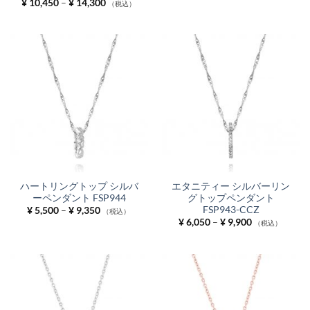
価
¥
10,450
–
¥
14,300
（税込）
格
帯:
¥ 10,450
–
¥ 14,300
ハートリングトップ シルバ
エタニティー シルバーリン
ーペンダント FSP944
グトップペンダント
FSP943-CCZ
価
¥
5,500
–
¥
9,350
（税込）
格
価
¥
6,050
–
¥
9,900
（税込）
帯:
格
¥ 5,500
帯:
–
¥ 6,050
¥ 9,350
–
¥ 9,900