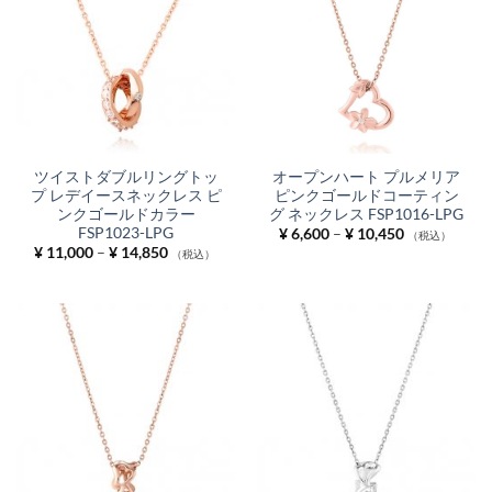
ツイストダブルリングトッ
オープンハート プルメリア
プ レデイースネックレス ピ
ピンクゴールドコーティン
ンクゴールドカラー
グ ネックレス FSP1016-LPG
FSP1023-LPG
価
¥
6,600
–
¥
10,450
（税込）
格
価
¥
11,000
–
¥
14,850
（税込）
帯:
格
¥ 6,600
帯:
–
¥ 11,000
¥ 10,450
–
¥ 14,850