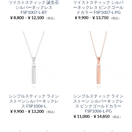
ツイストスティック 誕生石
ツイストスティック シルバ
シルバーネックレス
ーネックレス ピンクゴール
FSP1007-L-BT
ドカラー FSP1007-L-PG
価
価
¥
8,800
–
¥
12,100
¥
9,900
–
¥
13,750
（税込）
（税込）
格
格
帯:
帯:
¥ 8,800
¥ 9,900
–
–
¥ 12,100
¥ 13,750
シンプルスティック ライン
シンプルスティック ライン
ストーンシルバーネックレ
ストーン シルバーネックレ
ス FSP1006-L
ス ピンクゴールドカラー
FSP1006-L-PG
価
¥
9,900
–
¥
13,200
（税込）
格
価
¥
11,000
–
¥
14,850
（税込）
帯:
格
¥ 9,900
帯:
–
¥ 11,000
¥ 13,200
–