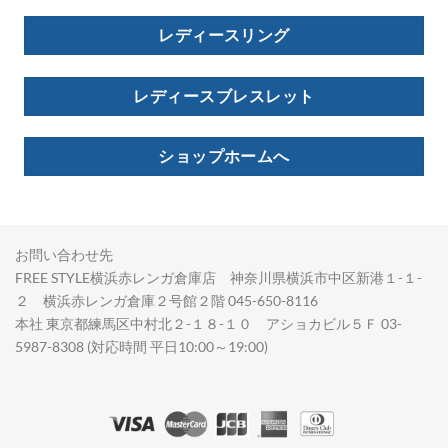
レディースリング
レディースブレスレット
ショップホームへ
お問い合わせ先
FREE STYLE横浜赤レンガ倉庫店 神奈川県横浜市中区新港１-１-
２ 横浜赤レンガ倉庫２号館２階 045-650-8116
本社 東京都練馬区中村北２-１８-１０ アショカビル５Ｆ 03-
5987-8308 (対応時間 平日10:00～19:00)