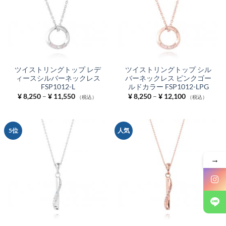
ツイストリングトップ レデ
ツイストリングトップ シル
ィースシルバーネックレス
バーネックレス ピンクゴー
FSP1012-L
ルドカラー FSP1012-LPG
価
価
¥
8,250
–
¥
11,550
¥
8,250
–
¥
12,100
（税込）
（税込）
格
格
帯:
帯:
¥ 8,250
¥ 8,250
–
–
¥ 11,550
¥ 12,100
5位
人気
→