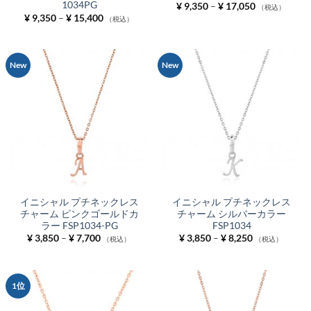
1034PG
価
¥
9,350
–
¥
17,050
（税込）
格
価
¥
9,350
–
¥
15,400
（税込）
帯:
格
¥ 9,350
帯:
–
¥ 9,350
¥ 17,050
–
¥ 15,400
New
New
イニシャル プチネックレス
イニシャル プチネックレス
チャーム ピンクゴールドカ
チャーム シルバーカラー
ラー FSP1034-PG
FSP1034
価
価
¥
3,850
–
¥
7,700
¥
3,850
–
¥
8,250
（税込）
（税込）
格
格
帯:
帯:
¥ 3,850
¥ 3,850
–
–
¥ 7,700
¥ 8,250
1位