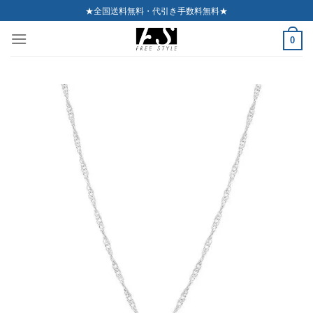
Skip
★全国送料無料・代引き手数料無料★
to
0
content