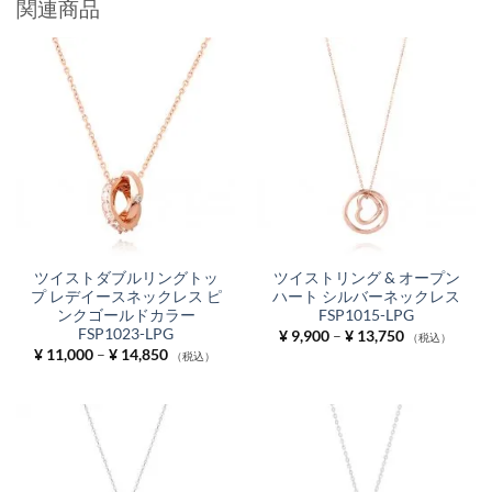
関連商品
ツイストダブルリングトッ
ツイストリング & オープン
プ レデイースネックレス ピ
ハート シルバーネックレス
ンクゴールドカラー
FSP1015-LPG
FSP1023-LPG
価
¥
9,900
–
¥
13,750
（税込）
格
価
¥
11,000
–
¥
14,850
（税込）
帯:
格
¥ 9,900
帯:
–
¥ 11,000
¥ 13,750
–
¥ 14,850