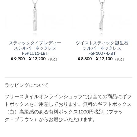
スティックタイプ レディー
ツイストスティック 誕生石
スシルバーネックレス
シルバーネックレス
FSP1011-LBT
FSP1007-L-BT
価
価
¥
9,900
–
¥
13,200
¥
8,800
–
¥
12,100
（税込）
（税込）
格
格
帯:
帯:
¥ 9,900
¥ 8,800
–
–
¥ 13,200
¥ 12,100
ラッピングについて
フリースタイルオンラインショップでは全ての商品にギフ
トボックスをご用意しております。無料のギフトボックス
（白）高級感のある有料ボックス1000円税別（ブラッ
ク・ブラウン）からお選びいただけます。