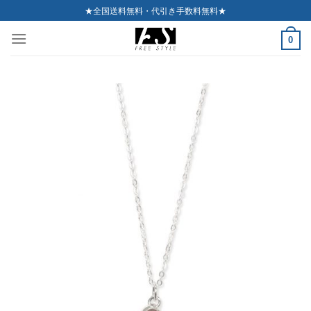
Skip
★全国送料無料・代引き手数料無料★
to
0
content