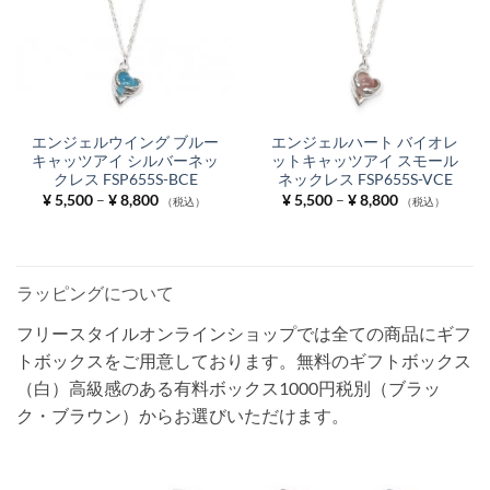
エンジェルウイング ブルー
エンジェルハート バイオレ
キャッツアイ シルバーネッ
ットキャッツアイ スモール
クレス FSP655S-BCE
ネックレス FSP655S-VCE
価
価
¥
5,500
–
¥
8,800
¥
5,500
–
¥
8,800
（税込）
（税込）
格
格
帯:
帯:
¥ 5,500
¥ 5,500
–
–
¥ 8,800
¥ 8,800
ラッピングについて
フリースタイルオンラインショップでは全ての商品にギフ
トボックスをご用意しております。無料のギフトボックス
（白）高級感のある有料ボックス1000円税別（ブラッ
ク・ブラウン）からお選びいただけます。