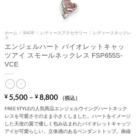
ホーム
/
SHOP
/
レディースアクセサリー
/
レディースネックレ
ス
エンジェルハート バイオレットキャッ
ツアイ スモールネックレス FSP655S-
VCE
価
5,500
–
8,800
¥
¥
（税込）
格
FREE STYLEの人気商品エンジェルウイングハートネック
帯:
レスを可愛さそのまま小さくしました。ハートをイメージ
¥ 5,500
した天使の翼で優しく包み込まれたバイオレットキャッツ
–
アイが可愛らしい、立体感のあるペンダントトップ。曲線
¥ 8,800