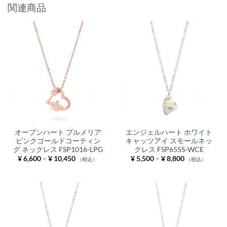
関連商品
オープンハート プルメリア
エンジェルハート ホワイト
ピンクゴールドコーティン
キャッツアイ スモールネッ
グ ネックレス FSP1016-LPG
クレス FSP655S-WCE
価
価
¥
6,600
–
¥
10,450
¥
5,500
–
¥
8,800
（税込）
（税込）
格
格
帯:
帯:
¥ 6,600
¥ 5,500
–
–
¥ 10,450
¥ 8,800